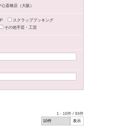
マ心斎橋店（大阪）
P
スクラップブッキング
その他手芸・工芸
1
-
10
件 /
93
件