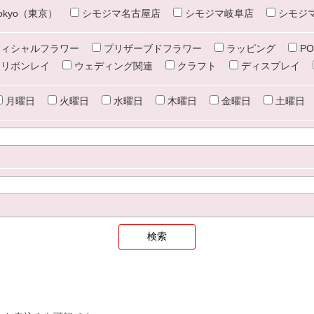
e tokyo（東京）
シモジマ名古屋店
シモジマ岐阜店
シモジ
ィシャルフラワー
プリザーブドフラワー
ラッピング
PO
リボンレイ
ウェディング関連
クラフト
ディスプレイ
月曜日
火曜日
水曜日
木曜日
金曜日
土曜日