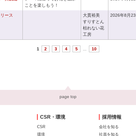
ことを楽しもう！
るリース
大貫裕美
2026年8月2
すりすとん
枯れない花
工房
1
2
3
4
5
...
10
page top
CSR・環境
採用情報
CSR
会社を知る
環境
社員を知る