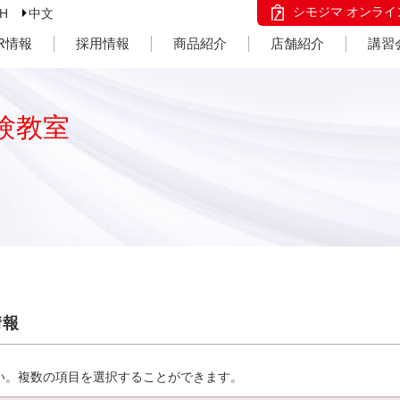
シモジマ オンライ
SH
中文
IR情報
採用情報
商品紹介
店舗紹介
講習
験教室
情報
い。複数の項目を選択することができます。