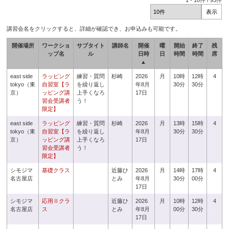
1
-
10
件 /
93
件
講習会名をクリックすると、詳細が確認でき、お申込みも可能です。
開催場所
ワークショ
サブタイト
講師名
開催
曜
開始
終了
残
ップ名
ル
日時
日
時間
時間
席
▲
east side
ラッピング
練習・質問
杉崎
2026
月
10時
12時
4
tokyo（東
自習室【ラ
を繰り返し
年8月
30分
30分
京）
ッピング講
上手くなろ
17日
習会受講者
う！
限定】
east side
ラッピング
練習・質問
杉崎
2026
月
13時
15時
4
tokyo（東
自習室【ラ
を繰り返し
年8月
30分
30分
京）
ッピング講
上手くなろ
17日
習会受講者
う！
限定】
シモジマ
基礎クラス
近藤ひ
2026
月
14時
17時
4
名古屋店
とみ
年8月
30分
00分
17日
シモジマ
応用Ⅱクラ
近藤ひ
2026
月
10時
12時
4
名古屋店
ス
とみ
年8月
00分
30分
17日