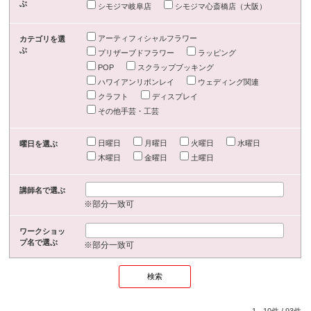
ぶ
シモジマ岐阜店
シモジマ心斎橋店（大阪）
アーティフィシャルフラワー
カテゴリを選
ぶ
プリザーブドフラワー
ラッピング
POP
スクラップブッキング
ハワイアンリボンレイ
ウェディング関連
クラフト
ディスプレイ
その他手芸・工芸
日曜日
月曜日
火曜日
水曜日
曜日を選ぶ
木曜日
金曜日
土曜日
講師名で選ぶ
※部分一致可
ワークショッ
プ名で選ぶ
※部分一致可