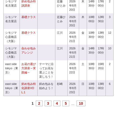
シモジマ
斜め包み特
近藤
2026
木
14時
17時
2
名古屋店
訓講座
ひとみ
年8月
30分
00分
20日
シモジマ
基礎クラス
近藤ひ
2026
木
10時
12時
3
名古屋店
とみ
年8月
00分
30分
20日
シモジマ
基礎クラス
江川
2026
金
10時
13時
12
心斎橋店
年8月
30分
00分
（大阪）
21日
シモジマ
合わせ包み
江川
2026
金
14時
17時
10
心斎橋店
アレンジ
年8月
30分
00分
（大阪）
21日
east side
お花の選び
テーマに沿
2026
土
10時
15時
2
tokyo（東
方講座～実
ってお花を
年8月
30分
20分
京）
践編～
選ぶことを
22日
楽しもう！
east side
斜め包み特
斜め包みを
杉崎
2026
日
10時
13時
6
tokyo（東
化講座VO
始めよう！
年8月
30分
00分
京）
L.1
23日
1
2
3
4
5
...
10