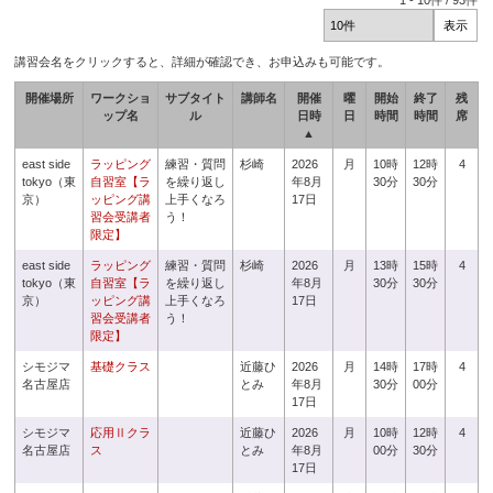
1
-
10
件 /
93
件
講習会名をクリックすると、詳細が確認でき、お申込みも可能です。
開催場所
ワークショ
サブタイト
講師名
開催
曜
開始
終了
残
ップ名
ル
日時
日
時間
時間
席
▲
east side
ラッピング
練習・質問
杉崎
2026
月
10時
12時
4
tokyo（東
自習室【ラ
を繰り返し
年8月
30分
30分
京）
ッピング講
上手くなろ
17日
習会受講者
う！
限定】
east side
ラッピング
練習・質問
杉崎
2026
月
13時
15時
4
tokyo（東
自習室【ラ
を繰り返し
年8月
30分
30分
京）
ッピング講
上手くなろ
17日
習会受講者
う！
限定】
シモジマ
基礎クラス
近藤ひ
2026
月
14時
17時
4
名古屋店
とみ
年8月
30分
00分
17日
シモジマ
応用Ⅱクラ
近藤ひ
2026
月
10時
12時
4
名古屋店
ス
とみ
年8月
00分
30分
17日