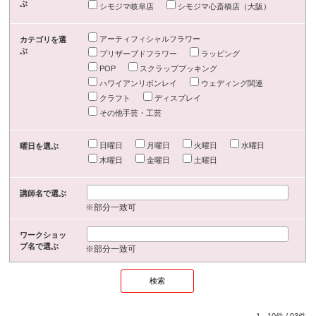
ぶ
シモジマ岐阜店
シモジマ心斎橋店（大阪）
アーティフィシャルフラワー
カテゴリを選
ぶ
プリザーブドフラワー
ラッピング
POP
スクラップブッキング
ハワイアンリボンレイ
ウェディング関連
クラフト
ディスプレイ
その他手芸・工芸
日曜日
月曜日
火曜日
水曜日
曜日を選ぶ
木曜日
金曜日
土曜日
講師名で選ぶ
※部分一致可
ワークショッ
プ名で選ぶ
※部分一致可