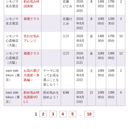
シモジマ
斜め包み特
近藤
2026
木
14時
17時
2
名古屋店
訓講座
ひとみ
年8月
30分
00分
20日
シモジマ
基礎クラス
近藤ひ
2026
木
10時
12時
3
名古屋店
とみ
年8月
00分
30分
20日
シモジマ
合わせ包み
江川
2026
金
14時
17時
10
心斎橋店
アレンジ
年8月
30分
00分
（大阪）
21日
シモジマ
基礎クラス
江川
2026
金
10時
13時
12
心斎橋店
年8月
30分
00分
（大阪）
21日
east side
お花の選び
テーマに沿
2026
土
10時
15時
2
tokyo（東
方講座～実
ってお花を
年8月
30分
20分
京）
践編～
選ぶことを
22日
楽しもう！
east side
斜め包み特
斜め包みを
杉崎
2026
日
10時
13時
6
tokyo（東
化講座VO
始めよう！
年8月
30分
00分
京）
L.1
23日
1
2
3
4
5
...
10