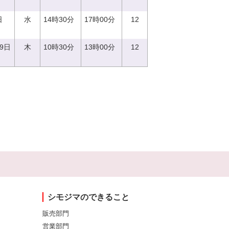
日
水
14時30分
17時00分
12
29日
木
10時30分
13時00分
12
シモジマのできること
販売部門
営業部門