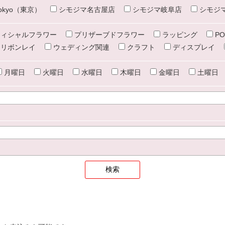
e tokyo（東京）
シモジマ名古屋店
シモジマ岐阜店
シモジ
ィシャルフラワー
プリザーブドフラワー
ラッピング
PO
リボンレイ
ウェディング関連
クラフト
ディスプレイ
月曜日
火曜日
水曜日
木曜日
金曜日
土曜日