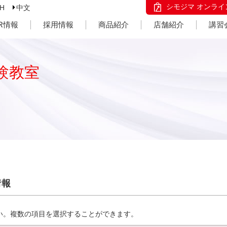
シモジマ オンライ
SH
中文
IR情報
採用情報
商品紹介
店舗紹介
講習
験教室
情報
い。複数の項目を選択することができます。