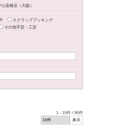
マ心斎橋店（大阪）
P
スクラップブッキング
その他手芸・工芸
1
-
10
件 /
90
件