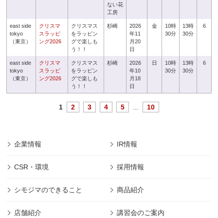
ない花
工房
east side
クリスマ
クリスマス
杉崎
2026
金
10時
13時
6
tokyo
スラッピ
をラッピン
年11
30分
30分
（東京）
ング2026
グで楽しも
月20
う！！
日
east side
クリスマ
クリスマス
杉崎
2026
日
10時
13時
6
tokyo
スラッピ
をラッピン
年10
30分
30分
（東京）
ング2026
グで楽しも
月18
う！！
日
1
2
3
4
5
...
10
企業情報
IR情報
CSR・環境
採用情報
シモジマのできること
商品紹介
店舗紹介
講習会のご案内