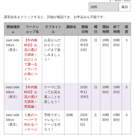
1
-
10
件 /
93
件
講習会名をクリックすると、詳細が確認でき、お申込みも可能です。
開催場所
ワークシ
サブタイト
講師名
開催
曜
開始
終了
残
▲
ョップ名
ル
日時
日
時間
時間
席
east side
【年内最
お花えらび
2026
日
10時
15時
3
tokyo
終回】お
からラッピ
年9月
30分
20分
（東京）
花の選び
ングまで楽
13日
方講座～
しみましょ
おひとり
う！
で選べる
ノウハウ
が身につ
く～
east side
【年内最
テーマに沿
2026
日
10時
15時
5
tokyo
終回】お
ってお花を
年11
30分
20分
（東京）
花の選び
選ぶことを
月8日
方講座～
楽しもう！
実践編～
east side
１枚のペ
手軽でオシ
杉崎
2026
土
10時
13時
4
tokyo
ーパーで
ャレなパッ
年9月
30分
30分
（東京）
作れるパ
ケージを作
5日
ッケージ
ろう！