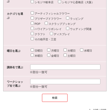
ぶ
シモジマ岐阜店
シモジマ心斎橋店（大阪）
アーティフィシャルフラワー
カテゴリを選
ぶ
プリザーブドフラワー
ラッピング
POP
スクラップブッキング
ハワイアンリボンレイ
ウェディング関連
クラフト
ディスプレイ
その他手芸・工芸
日曜日
月曜日
火曜日
水曜日
曜日を選ぶ
木曜日
金曜日
土曜日
講師名で選ぶ
※部分一致可
ワークショッ
プ名で選ぶ
※部分一致可