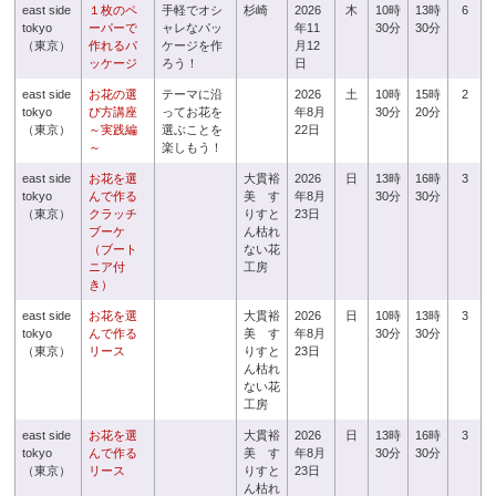
east side
１枚のペ
手軽でオシ
杉崎
2026
木
10時
13時
6
tokyo
ーパーで
ャレなパッ
年11
30分
30分
（東京）
作れるパ
ケージを作
月12
ッケージ
ろう！
日
east side
お花の選
テーマに沿
2026
土
10時
15時
2
tokyo
び方講座
ってお花を
年8月
30分
20分
（東京）
～実践編
選ぶことを
22日
～
楽しもう！
east side
お花を選
大貫裕
2026
日
13時
16時
3
tokyo
んで作る
美 す
年8月
30分
30分
（東京）
クラッチ
りすと
23日
ブーケ
ん枯れ
（ブート
ない花
ニア付
工房
き）
east side
お花を選
大貫裕
2026
日
10時
13時
3
tokyo
んで作る
美 す
年8月
30分
30分
（東京）
リース
りすと
23日
ん枯れ
ない花
工房
east side
お花を選
大貫裕
2026
日
13時
16時
3
tokyo
んで作る
美 す
年8月
30分
30分
（東京）
リース
りすと
23日
ん枯れ