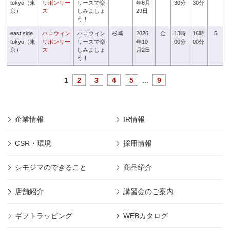
tokyo（東
リボンリー
リースで楽
年8月
30分
30分
京）
ス
しみましょ
29日
う！
east side
ハロウィン
ハロウィン
杉崎
2026
金
13時
16時
5
tokyo（東
リボンリー
リースで楽
年10
00分
00分
京）
ス
しみましょ
月2日
う！
1
2
3
4
5
...
9
企業情報
IR情報
CSR・環境
採用情報
シモジマのできること
商品紹介
店舗紹介
講習会のご案内
ギフトラッピング
WEBカタログ