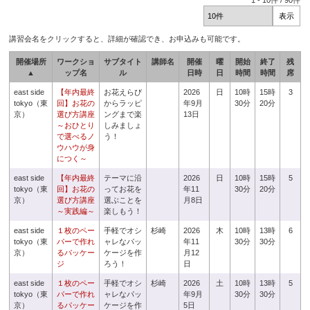
1
-
10
件 /
90
件
講習会名をクリックすると、詳細が確認でき、お申込みも可能です。
開催場所
ワークショ
サブタイト
講師名
開催
曜
開始
終了
残
▲
ップ名
ル
日時
日
時間
時間
席
east side
【年内最終
お花えらび
2026
日
10時
15時
3
tokyo（東
回】お花の
からラッピ
年9月
30分
20分
京）
選び方講座
ングまで楽
13日
～おひとり
しみましょ
で選べるノ
う！
ウハウが身
につく～
east side
【年内最終
テーマに沿
2026
日
10時
15時
5
tokyo（東
回】お花の
ってお花を
年11
30分
20分
京）
選び方講座
選ぶことを
月8日
～実践編～
楽しもう！
east side
１枚のペー
手軽でオシ
杉崎
2026
木
10時
13時
6
tokyo（東
パーで作れ
ャレなパッ
年11
30分
30分
京）
るパッケー
ケージを作
月12
ジ
ろう！
日
east side
１枚のペー
手軽でオシ
杉崎
2026
土
10時
13時
5
tokyo（東
パーで作れ
ャレなパッ
年9月
30分
30分
京）
るパッケー
ケージを作
5日