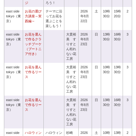
ジ
ろう！
east side
お花の選び
テーマに沿
2026
土
10時
15時
2
tokyo（東
方講座～実
ってお花を
年8月
30分
20分
京）
践編～
選ぶことを
22日
楽しもう！
east side
お花を選ん
大貫裕
2026
日
13時
16時
3
tokyo（東
で作るクラ
美 す
年8月
30分
30分
京）
ッチブーケ
りすと
23日
（ブートニ
ん枯れ
ア付き）
ない花
工房
east side
お花を選ん
大貫裕
2026
日
10時
13時
3
tokyo（東
で作るリー
美 す
年8月
30分
30分
京）
ス
りすと
23日
ん枯れ
ない花
工房
east side
お花を選ん
大貫裕
2026
日
13時
16時
3
tokyo（東
で作るリー
美 す
年8月
30分
30分
京）
ス
りすと
23日
ん枯れ
ない花
工房
east side
ハロウィン
ハロウィン
杉崎
2026
土
10時
13時
2