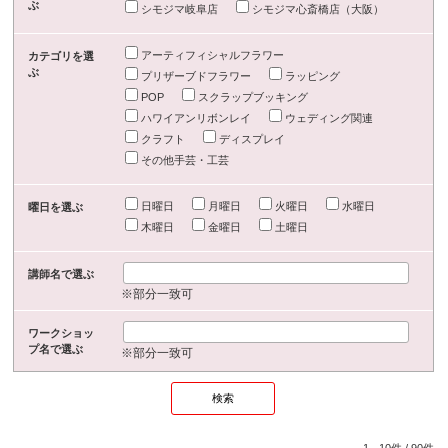
ぶ
シモジマ岐阜店
シモジマ心斎橋店（大阪）
アーティフィシャルフラワー
カテゴリを選
ぶ
プリザーブドフラワー
ラッピング
POP
スクラップブッキング
ハワイアンリボンレイ
ウェディング関連
クラフト
ディスプレイ
その他手芸・工芸
日曜日
月曜日
火曜日
水曜日
曜日を選ぶ
木曜日
金曜日
土曜日
講師名で選ぶ
※部分一致可
ワークショッ
プ名で選ぶ
※部分一致可