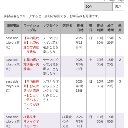
1
-
10
件 /
93
件
講習会名をクリックすると、詳細が確認でき、お申込みも可能です。
開催場所
ワークショ
サブタイト
講師名
開催
曜
開始
終了
残
▲
ップ名
ル
日時
日
時間
時間
席
east side
【年内最終
テーマに沿
2026
日
10時
15時
5
tokyo（東
回】お花の
ってお花を
年11
30分
20分
京）
選び方講座
選ぶことを
月8日
～実践編～
楽しもう！
east side
お花の選び
テーマに沿
2026
土
10時
15時
2
tokyo（東
方講座～実
ってお花を
年8月
30分
20分
京）
践編～
選ぶことを
22日
楽しもう！
east side
【年内最終
お花えらび
2026
日
10時
15時
3
tokyo（東
回】お花の
からラッピ
年9月
30分
20分
京）
選び方講座
ングまで楽
13日
～おひとり
しみましょ
で選べるノ
う！
ウハウが身
につく～
east side
権藤先生
権藤貴
2026
日
10時
14時
1
tokyo（東
リメイクで
代子
年8月
30分
00分
京）
作るラウン
先生
30日