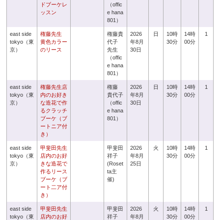
ドブーケレ
（offic
ッスン
e hana
801）
east side
権藤先生
権藤貴
2026
日
10時
14時
1
tokyo（東
黄色カラー
代子
年8月
30分
00分
京）
のリース
先生
30日
（offic
e hana
801）
east side
権藤先生店
権藤
2026
日
10時
14時
1
tokyo（東
内のお好き
貴代子
年8月
30分
00分
京）
な造花で作
（offic
30日
るクラッチ
e hana
ブーケ（ブ
801）
ートニア付
き）
east side
甲斐田先生
甲斐田
2026
火
10時
14時
1
tokyo（東
店内のお好
祥子
年8月
30分
00分
京）
きな造花で
(Roset
25日
作るリース
ta主
ブーケ（ブ
催)
ート二ア付
き）
east side
甲斐田先生
甲斐田
2026
火
10時
14時
1
tokyo（東
店内のお好
祥子
年8月
30分
00分