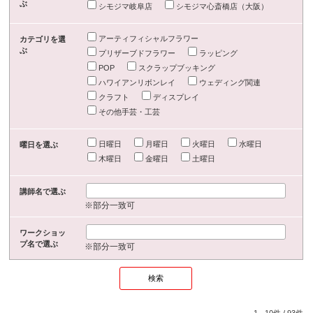
ぶ
シモジマ岐阜店
シモジマ心斎橋店（大阪）
アーティフィシャルフラワー
カテゴリを選
ぶ
プリザーブドフラワー
ラッピング
POP
スクラップブッキング
ハワイアンリボンレイ
ウェディング関連
クラフト
ディスプレイ
その他手芸・工芸
日曜日
月曜日
火曜日
水曜日
曜日を選ぶ
木曜日
金曜日
土曜日
講師名で選ぶ
※部分一致可
ワークショッ
プ名で選ぶ
※部分一致可