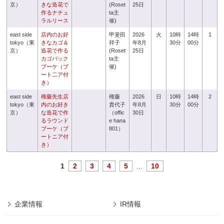
京）
きな造花で
(Roset
25日
作るナチュ
ta主
ラルリース
催)
east side
店内のお好
甲斐田
2026
火
10時
14時
1
tokyo（東
きなカゴ＆
祥子
年8月
30分
00分
京）
造花で作る
(Roset
25日
カゴバック
ta主
ブーケ（ブ
催)
ート二ア付
き）
east side
権藤先生店
権藤
2026
日
10時
14時
2
tokyo（東
内のお好き
貴代子
年8月
30分
00分
京）
な造花で作
（offic
30日
るラウンド
e hana
ブーケ（ブ
801）
ートニア付
き）
1
2
3
4
5
...
10
企業情報
IR情報