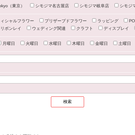
e tokyo（東京）
シモジマ名古屋店
シモジマ岐阜店
シモジ
ィシャルフラワー
プリザーブドフラワー
ラッピング
PO
リボンレイ
ウェディング関連
クラフト
ディスプレイ
月曜日
火曜日
水曜日
木曜日
金曜日
土曜日