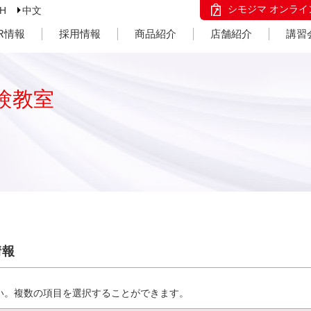
シモジマ オンライ
SH
中文
IR情報
採用情報
商品紹介
店舗紹介
講習
験教室
情報
い。複数の項目を選択することができます。