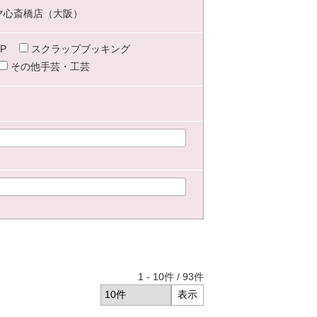
マ心斎橋店（大阪）
P
スクラップブッキング
その他手芸・工芸
1
-
10
件 /
93
件