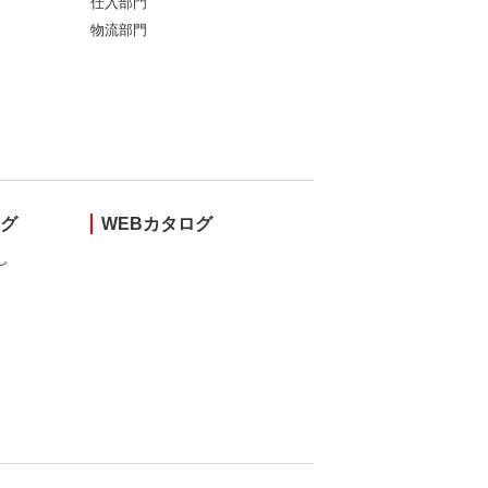
仕入部門
物流部門
ング
WEBカタログ
し