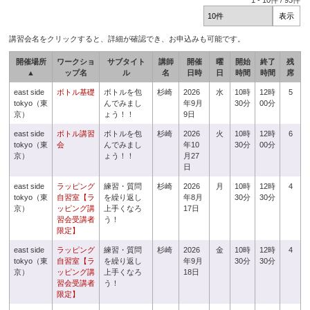
1
-
10
件 /
93
件
講習会名をクリックすると、詳細が確認でき、お申込みも可能です。
開催場所
ワークショ
サブタイト
講師
開催
曜
開始
終了
残
▲
ップ名
ル
名
日時
日
時間
時間
席
east side
ボトル基礎
ボトルを包
杉崎
2026
水
10時
12時
5
tokyo（東
んでみまし
年9月
30分
00分
京）
ょう！！
9日
east side
ボトル講習
ボトルを包
杉崎
2026
火
10時
12時
6
tokyo（東
会
んでみまし
年10
30分
00分
京）
ょう！！
月27
日
east side
ラッピング
練習・質問
杉崎
2026
月
10時
12時
4
tokyo（東
自習室【ラ
を繰り返し
年8月
30分
30分
京）
ッピング講
上手くなろ
17日
習会受講者
う！
限定】
east side
ラッピング
練習・質問
杉崎
2026
金
10時
12時
4
tokyo（東
自習室【ラ
を繰り返し
年9月
30分
30分
京）
ッピング講
上手くなろ
18日
習会受講者
う！
限定】