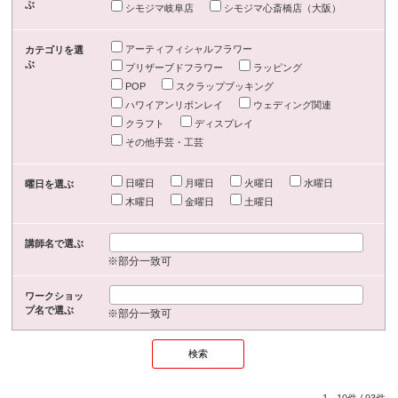
ぶ
シモジマ岐阜店
シモジマ心斎橋店（大阪）
アーティフィシャルフラワー
カテゴリを選
ぶ
プリザーブドフラワー
ラッピング
POP
スクラップブッキング
ハワイアンリボンレイ
ウェディング関連
クラフト
ディスプレイ
その他手芸・工芸
日曜日
月曜日
火曜日
水曜日
曜日を選ぶ
木曜日
金曜日
土曜日
講師名で選ぶ
※部分一致可
ワークショッ
プ名で選ぶ
※部分一致可