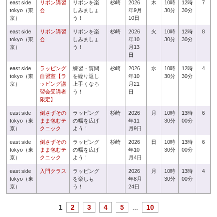
east side
リボン講習
リボンを楽
杉崎
2026
木
10時
12時
7
tokyo（東
会
しみましょ
年9月
30分
30分
京）
う！
10日
east side
リボン講習
リボンを楽
杉崎
2026
火
10時
12時
8
tokyo（東
会
しみましょ
年10
30分
30分
京）
う！
月13
日
east side
ラッピング
練習・質問
杉崎
2026
水
10時
12時
4
tokyo（東
自習室【ラ
を繰り返し
年10
30分
30分
京）
ッピング講
上手くなろ
月21
習会受講者
う！
日
限定】
east side
倒さずその
ラッピング
杉崎
2026
月
10時
13時
6
tokyo（東
まま包むテ
の幅を広げ
年11
30分
00分
京）
クニック
よう！
月9日
east side
倒さずその
ラッピング
杉崎
2026
日
10時
13時
6
tokyo（東
まま包むテ
の幅を広げ
年10
30分
00分
京）
クニック
よう！
月4日
east side
入門クラス
ラッピング
2026
月
10時
13時
4
tokyo（東
を楽しも
年8月
30分
00分
京）
う！
24日
1
2
3
4
5
...
10