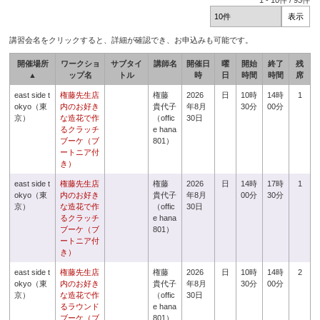
1
-
10
件 /
93
件
講習会名をクリックすると、詳細が確認でき、お申込みも可能です。
開催場所
ワークショ
サブタイ
講師名
開催日
曜
開始
終了
残
▲
ップ名
トル
時
日
時間
時間
席
east side t
権藤先生店
権藤
2026
日
10時
14時
1
okyo（東
内のお好き
貴代子
年8月
30分
00分
京）
な造花で作
（offic
30日
るクラッチ
e hana
ブーケ（ブ
801）
ートニア付
き）
east side t
権藤先生店
権藤
2026
日
14時
17時
1
okyo（東
内のお好き
貴代子
年8月
00分
30分
京）
な造花で作
（offic
30日
るクラッチ
e hana
ブーケ（ブ
801）
ートニア付
き）
east side t
権藤先生店
権藤
2026
日
10時
14時
2
okyo（東
内のお好き
貴代子
年8月
30分
00分
京）
な造花で作
（offic
30日
るラウンド
e hana
ブーケ（ブ
801）