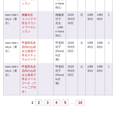
ッスン
e hana
801）
east side t
権藤先生
権藤貴
2026
日
10時
14時
1
okyo（東
リメイクで
代子
年8月
30分
00分
京）
作るラウン
先生
30日
ドブーケレ
（offic
ッスン
e hana
801）
east side t
甲斐田先生
甲斐田
2026
火
10時
14時
1
okyo（東
店内のお好
祥子
年8月
30分
00分
京）
きな造花で
(Roset
25日
作るナチュ
ta主
ラルリース
催)
east side t
甲斐田先生
甲斐田
2026
火
10時
14時
1
okyo（東
店内のお好
祥子
年8月
30分
00分
京）
きな造花で
(Roset
25日
作るリース
ta主
ブーケ（ブ
催)
ート二ア付
き）
1
2
3
4
5
...
10