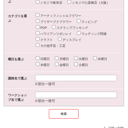
ぶ
シモジマ岐阜店
シモジマ心斎橋店（大阪）
アーティフィシャルフラワー
カテゴリを選
ぶ
プリザーブドフラワー
ラッピング
POP
スクラップブッキング
ハワイアンリボンレイ
ウェディング関連
クラフト
ディスプレイ
その他手芸・工芸
日曜日
月曜日
火曜日
水曜日
曜日を選ぶ
木曜日
金曜日
土曜日
講師名で選ぶ
※部分一致可
ワークショッ
プ名で選ぶ
※部分一致可