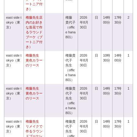
ートニア付
き）
east side t
権藤先生店
権藤
2026
日
14時
17時
2
okyo（東
内のお好き
貴代子
年8月
00分
30分
京）
な造花で作
（offic
30日
るラウンド
e hana
ブーケ（ブ
801）
ートニア付
き）
east side t
権藤先生
権藤貴
2026
日
10時
14時
1
okyo（東
黄色カラー
代子
年8月
30分
00分
京）
のリース
先生
30日
（offic
e hana
801）
east side t
権藤先生
権藤貴
2026
日
14時
17時
1
okyo（東
黄色カラー
代子
年8月
00分
30分
京）
のリース
先生
30日
（offic
e hana
801）
east side t
権藤先生
権藤貴
2026
日
14時
17時
1
okyo（東
リメイクで
代子
年8月
00分
30分
京）
作るラウン
先生
30日
ドブーケレ
（offic