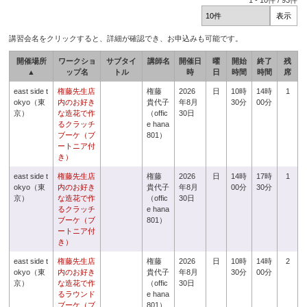
1
-
10
件 /
93
件
講習会名をクリックすると、詳細が確認でき、お申込みも可能です。
開催場所
ワークショ
サブタイ
講師名
開催日
曜
開始
終了
残
▲
ップ名
トル
時
日
時間
時間
席
east side t
権藤先生店
権藤
2026
日
10時
14時
1
okyo（東
内のお好き
貴代子
年8月
30分
00分
京）
な造花で作
（offic
30日
るクラッチ
e hana
ブーケ（ブ
801）
ートニア付
き）
east side t
権藤先生店
権藤
2026
日
14時
17時
1
okyo（東
内のお好き
貴代子
年8月
00分
30分
京）
な造花で作
（offic
30日
るクラッチ
e hana
ブーケ（ブ
801）
ートニア付
き）
east side t
権藤先生店
権藤
2026
日
10時
14時
2
okyo（東
内のお好き
貴代子
年8月
30分
00分
京）
な造花で作
（offic
30日
るラウンド
e hana
ブーケ（ブ
801）