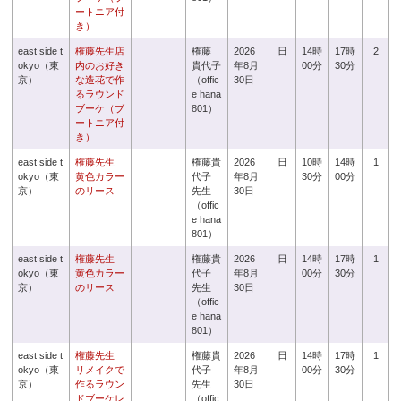
ートニア付
き）
east side t
権藤先生店
権藤
2026
日
14時
17時
2
okyo（東
内のお好き
貴代子
年8月
00分
30分
京）
な造花で作
（offic
30日
るラウンド
e hana
ブーケ（ブ
801）
ートニア付
き）
east side t
権藤先生
権藤貴
2026
日
10時
14時
1
okyo（東
黄色カラー
代子
年8月
30分
00分
京）
のリース
先生
30日
（offic
e hana
801）
east side t
権藤先生
権藤貴
2026
日
14時
17時
1
okyo（東
黄色カラー
代子
年8月
00分
30分
京）
のリース
先生
30日
（offic
e hana
801）
east side t
権藤先生
権藤貴
2026
日
14時
17時
1
okyo（東
リメイクで
代子
年8月
00分
30分
京）
作るラウン
先生
30日
ドブーケレ
（offic