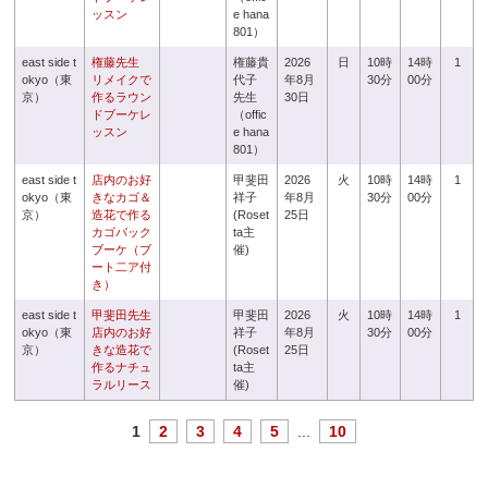
ッスン
e hana
801）
east side t
権藤先生
権藤貴
2026
日
10時
14時
1
okyo（東
リメイクで
代子
年8月
30分
00分
京）
作るラウン
先生
30日
ドブーケレ
（offic
ッスン
e hana
801）
east side t
店内のお好
甲斐田
2026
火
10時
14時
1
okyo（東
きなカゴ＆
祥子
年8月
30分
00分
京）
造花で作る
(Roset
25日
カゴバック
ta主
ブーケ（ブ
催)
ート二ア付
き）
east side t
甲斐田先生
甲斐田
2026
火
10時
14時
1
okyo（東
店内のお好
祥子
年8月
30分
00分
京）
きな造花で
(Roset
25日
作るナチュ
ta主
ラルリース
催)
1
2
3
4
5
...
10