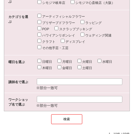
ぶ
シモジマ岐阜店
シモジマ心斎橋店（大阪）
アーティフィシャルフラワー
カテゴリを選
ぶ
プリザーブドフラワー
ラッピング
POP
スクラップブッキング
ハワイアンリボンレイ
ウェディング関連
クラフト
ディスプレイ
その他手芸・工芸
日曜日
月曜日
火曜日
水曜日
曜日を選ぶ
木曜日
金曜日
土曜日
講師名で選ぶ
※部分一致可
ワークショッ
プ名で選ぶ
※部分一致可