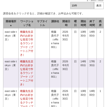
1
-
10
件 /
93
件
講習会名をクリックすると、詳細が確認でき、お申込みも可能です。
開催場所
ワークショ
サブタイ
講師名
開催日
曜
開始
終了
残
▲
ップ名
トル
時
日
時間
時間
席
east side t
権藤先生店
権藤
2026
日
10時
14時
2
okyo（東
内のお好き
貴代子
年8月
30分
00分
京）
な造花で作
（offic
30日
るラウンド
e hana
ブーケ（ブ
801）
ートニア付
き）
east side t
権藤先生店
権藤
2026
日
14時
17時
2
okyo（東
内のお好き
貴代子
年8月
00分
30分
京）
な造花で作
（offic
30日
るラウンド
e hana
ブーケ（ブ
801）
ートニア付
き）
east side t
権藤先生店
権藤
2026
日
10時
14時
1
okyo（東
内のお好き
貴代子
年8月
30分
00分
京）
な造花で作
（offic
30日
るクラッチ
e hana
ブーケ（ブ
801）