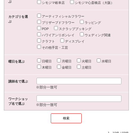
ぶ
シモジマ岐阜店
シモジマ心斎橋店（大阪）
アーティフィシャルフラワー
カテゴリを選
ぶ
プリザーブドフラワー
ラッピング
POP
スクラップブッキング
ハワイアンリボンレイ
ウェディング関連
クラフト
ディスプレイ
その他手芸・工芸
日曜日
月曜日
火曜日
水曜日
曜日を選ぶ
木曜日
金曜日
土曜日
講師名で選ぶ
※部分一致可
ワークショッ
プ名で選ぶ
※部分一致可