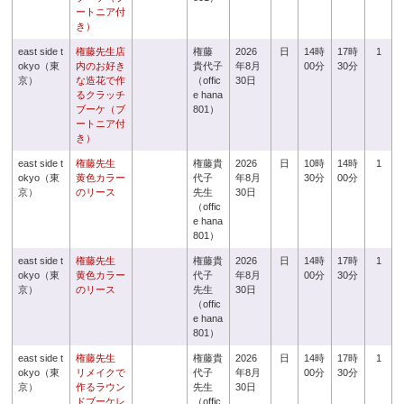
ートニア付
き）
east side t
権藤先生店
権藤
2026
日
14時
17時
1
okyo（東
内のお好き
貴代子
年8月
00分
30分
京）
な造花で作
（offic
30日
るクラッチ
e hana
ブーケ（ブ
801）
ートニア付
き）
east side t
権藤先生
権藤貴
2026
日
10時
14時
1
okyo（東
黄色カラー
代子
年8月
30分
00分
京）
のリース
先生
30日
（offic
e hana
801）
east side t
権藤先生
権藤貴
2026
日
14時
17時
1
okyo（東
黄色カラー
代子
年8月
00分
30分
京）
のリース
先生
30日
（offic
e hana
801）
east side t
権藤先生
権藤貴
2026
日
14時
17時
1
okyo（東
リメイクで
代子
年8月
00分
30分
京）
作るラウン
先生
30日
ドブーケレ
（offic