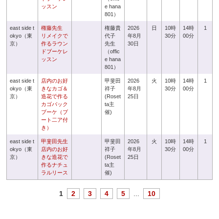
ッスン
e hana
801）
east side t
権藤先生
権藤貴
2026
日
10時
14時
1
okyo（東
リメイクで
代子
年8月
30分
00分
京）
作るラウン
先生
30日
ドブーケレ
（offic
ッスン
e hana
801）
east side t
店内のお好
甲斐田
2026
火
10時
14時
1
okyo（東
きなカゴ＆
祥子
年8月
30分
00分
京）
造花で作る
(Roset
25日
カゴバック
ta主
ブーケ（ブ
催)
ート二ア付
き）
east side t
甲斐田先生
甲斐田
2026
火
10時
14時
1
okyo（東
店内のお好
祥子
年8月
30分
00分
京）
きな造花で
(Roset
25日
作るナチュ
ta主
ラルリース
催)
1
2
3
4
5
...
10