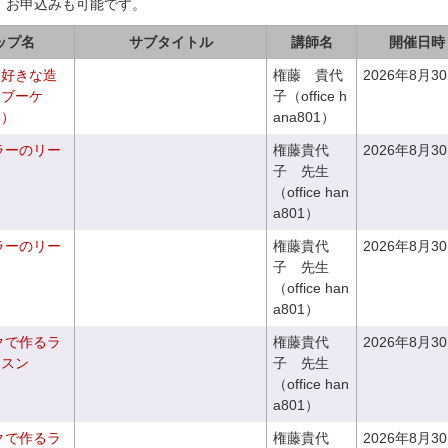
、お申込みも可能です。
ップ名
サブタイトル
講師名
開催日時
お好きな造
権藤 貴代
2026年8月3
チブーケ
子（office h
き）
ana801）
ラーのリー
権藤貴代
2026年8月3
子 先生
（office han
a801）
ラーのリー
権藤貴代
2026年8月3
子 先生
（office han
a801）
クで作るラ
権藤貴代
2026年8月3
ッスン
子 先生
（office han
a801）
クで作るラ
権藤貴代
2026年8月3