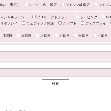
e tokyo（東京）
シモジマ名古屋店
シモジマ岐阜店
シモジ
ィシャルフラワー
プリザーブドフラワー
ラッピング
PO
リボンレイ
ウェディング関連
クラフト
ディスプレイ
月曜日
火曜日
水曜日
木曜日
金曜日
土曜日