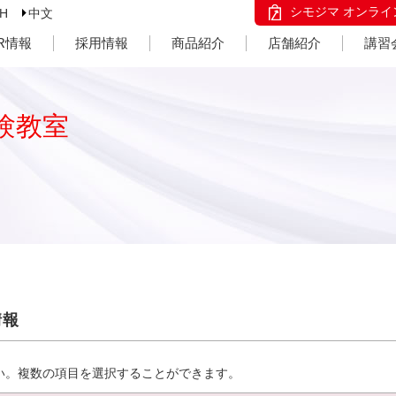
シモジマ オンライ
SH
中文
IR情報
採用情報
商品紹介
店舗紹介
講習
験教室
情報
い。複数の項目を選択することができます。