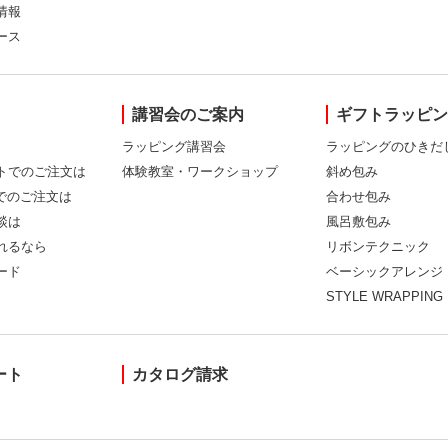
情報
ース
講習会のご案内
ギフトラッピ
ラッピング講習会
ラッピングのひきだ
トでのご注文は
体験教室・ワークショップ
斜め包み
Xでのご注文は
合わせ包み
談は
風呂敷包み
れるなら
リボンテクニック
ード
ベーシックアレンジ
STYLE WRAPPING
ート
カタログ請求