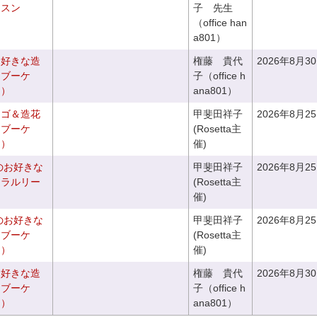
ッスン
子 先生
（office han
a801）
お好きな造
権藤 貴代
2026年8月3
チブーケ
子（office h
き）
ana801）
カゴ＆造花
甲斐田祥子
2026年8月2
クブーケ
(Rosetta主
き）
催)
のお好きな
甲斐田祥子
2026年8月2
ュラルリー
(Rosetta主
催)
のお好きな
甲斐田祥子
2026年8月2
スブーケ
(Rosetta主
き）
催)
お好きな造
権藤 貴代
2026年8月3
ドブーケ
子（office h
き）
ana801）