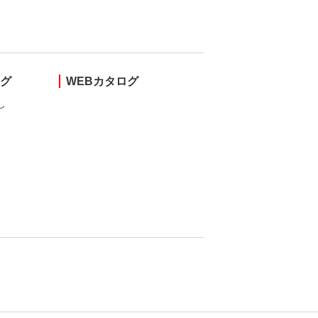
ング
WEBカタログ
し