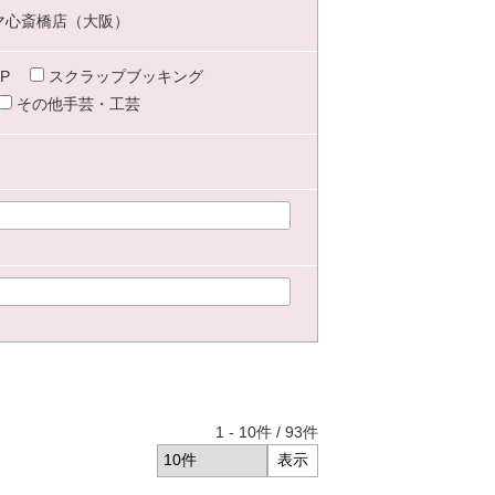
マ心斎橋店（大阪）
P
スクラップブッキング
その他手芸・工芸
1
-
10
件 /
93
件