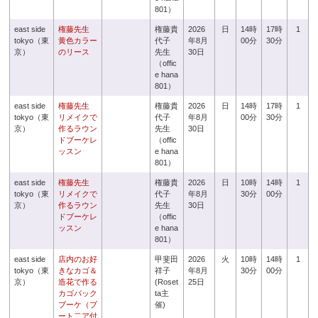
801）
east side
権藤先生
権藤貴
2026
日
14時
17時
1
tokyo（東
黄色カラー
代子
年8月
00分
30分
京）
のリース
先生
30日
（offic
e hana
801）
east side
権藤先生
権藤貴
2026
日
14時
17時
1
tokyo（東
リメイクで
代子
年8月
00分
30分
京）
作るラウン
先生
30日
ドブーケレ
（offic
ッスン
e hana
801）
east side
権藤先生
権藤貴
2026
日
10時
14時
1
tokyo（東
リメイクで
代子
年8月
30分
00分
京）
作るラウン
先生
30日
ドブーケレ
（offic
ッスン
e hana
801）
east side
店内のお好
甲斐田
2026
火
10時
14時
1
tokyo（東
きなカゴ＆
祥子
年8月
30分
00分
京）
造花で作る
(Roset
25日
カゴバック
ta主
ブーケ（ブ
催)
ート二ア付