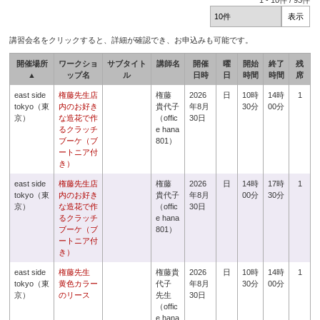
1
-
10
件 /
93
件
講習会名をクリックすると、詳細が確認でき、お申込みも可能です。
開催場所
ワークショ
サブタイト
講師名
開催
曜
開始
終了
残
▲
ップ名
ル
日時
日
時間
時間
席
east side
権藤先生店
権藤
2026
日
10時
14時
1
tokyo（東
内のお好き
貴代子
年8月
30分
00分
京）
な造花で作
（offic
30日
るクラッチ
e hana
ブーケ（ブ
801）
ートニア付
き）
east side
権藤先生店
権藤
2026
日
14時
17時
1
tokyo（東
内のお好き
貴代子
年8月
00分
30分
京）
な造花で作
（offic
30日
るクラッチ
e hana
ブーケ（ブ
801）
ートニア付
き）
east side
権藤先生
権藤貴
2026
日
10時
14時
1
tokyo（東
黄色カラー
代子
年8月
30分
00分
京）
のリース
先生
30日
（offic
e hana