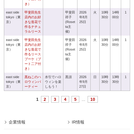
き）
east side
甲斐田先生
甲斐田
2026
火
10時
14時
1
tokyo（東
店内のお好
祥子
年8月
30分
00分
京）
きな造花で
(Roset
25日
作るナチュ
ta主
ラルリース
催)
east side
甲斐田先生
甲斐田
2026
火
10時
14時
1
tokyo（東
店内のお好
祥子
年8月
30分
00分
京）
きな造花で
(Roset
25日
作るリース
ta主
ブーケ（ブ
催)
ート二ア付
き）
east side
黒ねこのハ
水引でハロ
黒須
2026
日
10時
13時
1
tokyo（東
ロウィンパ
ウィンを楽
年9月
30分
30分
京）
ーティー
しもう！
27日
1
2
3
4
5
...
10
企業情報
IR情報