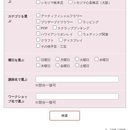
ぶ
シモジマ岐阜店
シモジマ心斎橋店（大阪）
アーティフィシャルフラワー
カテゴリを選
ぶ
プリザーブドフラワー
ラッピング
POP
スクラップブッキング
ハワイアンリボンレイ
ウェディング関連
クラフト
ディスプレイ
その他手芸・工芸
日曜日
月曜日
火曜日
水曜日
曜日を選ぶ
木曜日
金曜日
土曜日
講師名で選ぶ
※部分一致可
ワークショッ
プ名で選ぶ
※部分一致可