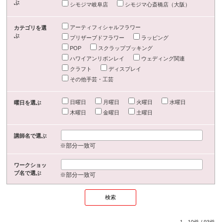
ぶ
シモジマ岐阜店
シモジマ心斎橋店（大阪）
アーティフィシャルフラワー
カテゴリを選
ぶ
プリザーブドフラワー
ラッピング
POP
スクラップブッキング
ハワイアンリボンレイ
ウェディング関連
クラフト
ディスプレイ
その他手芸・工芸
日曜日
月曜日
火曜日
水曜日
曜日を選ぶ
木曜日
金曜日
土曜日
講師名で選ぶ
※部分一致可
ワークショッ
プ名で選ぶ
※部分一致可