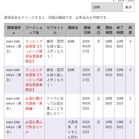
1
-
10
件 /
93
件
講習会名をクリックすると、詳細が確認でき、お申込みも可能です。
開催場所
ワークショ
サブタイト
講師名
開催
曜
開始
終了
残
▲
ップ名
ル
日時
日
時間
時間
席
east side
ラッピング
練習・質問
杉崎
2026
月
10時
12時
4
tokyo（東
自習室【ラ
を繰り返し
年8月
30分
30分
京）
ッピング講
上手くなろ
17日
習会受講者
う！
限定】
east side
ラッピング
練習・質問
杉崎
2026
月
13時
15時
4
tokyo（東
自習室【ラ
を繰り返し
年8月
30分
30分
京）
ッピング講
上手くなろ
17日
習会受講者
う！
限定】
east side
お花の選び
テーマに沿
2026
土
10時
15時
2
tokyo（東
方講座～実
ってお花を
年8月
30分
20分
京）
践編～
選ぶことを
22日
楽しもう！
east side
お花を選ん
大貫裕
2026
日
10時
13時
3
tokyo（東
で作るリー
美 す
年8月
30分
30分
京）
ス
りすと
23日
ん枯れ