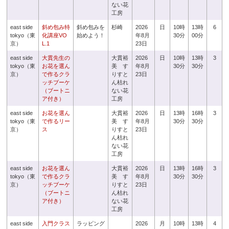
ない花
工房
east side
斜め包み特
斜め包みを
杉崎
2026
日
10時
13時
6
tokyo（東
化講座VO
始めよう！
年8月
30分
00分
京）
L.1
23日
east side
大貫先生の
大貫裕
2026
日
10時
13時
3
tokyo（東
お花を選ん
美 す
年8月
30分
30分
京）
で作るクラ
りすと
23日
ッチブーケ
ん枯れ
（ブートニ
ない花
ア付き）
工房
east side
お花を選ん
大貫裕
2026
日
13時
16時
3
tokyo（東
で作るリー
美 す
年8月
30分
30分
京）
ス
りすと
23日
ん枯れ
ない花
工房
east side
お花を選ん
大貫裕
2026
日
13時
16時
3
tokyo（東
で作るクラ
美 す
年8月
30分
30分
京）
ッチブーケ
りすと
23日
（ブートニ
ん枯れ
ア付き）
ない花
工房
east side
入門クラス
ラッピング
2026
月
10時
13時
4