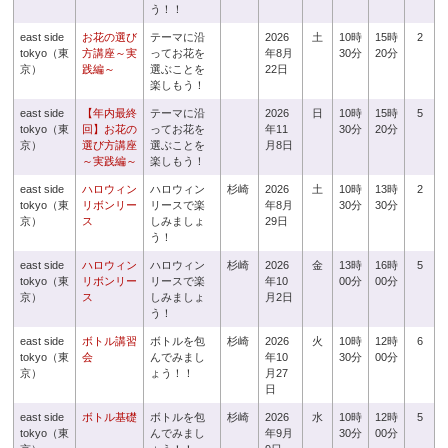
う！！
east side
お花の選び
テーマに沿
2026
土
10時
15時
2
tokyo（東
方講座～実
ってお花を
年8月
30分
20分
京）
践編～
選ぶことを
22日
楽しもう！
east side
【年内最終
テーマに沿
2026
日
10時
15時
5
tokyo（東
回】お花の
ってお花を
年11
30分
20分
京）
選び方講座
選ぶことを
月8日
～実践編～
楽しもう！
east side
ハロウィン
ハロウィン
杉崎
2026
土
10時
13時
2
tokyo（東
リボンリー
リースで楽
年8月
30分
30分
京）
ス
しみましょ
29日
う！
east side
ハロウィン
ハロウィン
杉崎
2026
金
13時
16時
5
tokyo（東
リボンリー
リースで楽
年10
00分
00分
京）
ス
しみましょ
月2日
う！
east side
ボトル講習
ボトルを包
杉崎
2026
火
10時
12時
6
tokyo（東
会
んでみまし
年10
30分
00分
京）
ょう！！
月27
日
east side
ボトル基礎
ボトルを包
杉崎
2026
水
10時
12時
5
tokyo（東
んでみまし
年9月
30分
00分