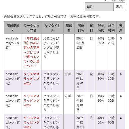
1
-
10
件 /
93
件
講習会名をクリックすると、詳細が確認でき、お申込みも可能です。
開催場所
ワークショ
サブタイト
講師
開催
曜
開始
終了
残
▲
ップ名
ル
名
日時
日
時間
時間
席
east side
【年内最終
お花えらび
2026
日
10時
15時
3
tokyo（東
回】お花の
からラッピ
年9月
30分
20分
京）
選び方講座
ングまで楽
13日
～おひとり
しみましょ
で選べるノ
う！
ウハウが身
につく～
east side
クリスマス
クリスマス
杉崎
2026
金
10時
13時
6
tokyo（東
ラッピング
をラッピン
年11
30分
30分
京）
2026
グで楽しも
月20
う！！
日
east side
クリスマス
クリスマス
杉崎
2026
日
10時
13時
6
tokyo（東
ラッピング
をラッピン
年10
30分
30分
京）
2026
グで楽しも
月18
う！！
日
east side
クリスマス
クリスマス
2026
月
13時
16時
6
tokyo（東
ラッピング
をラッピン
年12
00分
00分
京）
2026
グで楽しも
月7日