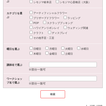
ぶ
シモジマ岐阜店
シモジマ心斎橋店（大阪）
アーティフィシャルフラワー
カテゴリを選
ぶ
プリザーブドフラワー
ラッピング
POP
スクラップブッキング
ハワイアンリボンレイ
ウェディング関連
クラフト
ディスプレイ
その他手芸・工芸
日曜日
月曜日
火曜日
水曜日
曜日を選ぶ
木曜日
金曜日
土曜日
講師名で選ぶ
※部分一致可
ワークショッ
プ名で選ぶ
※部分一致可