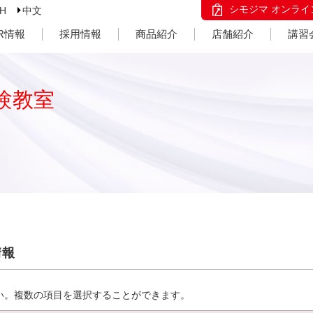
シモジマ オンライ
SH
中文
IR情報
採用情報
商品紹介
店舗紹介
講習
験教室
情報
い。複数の項目を選択することができます。