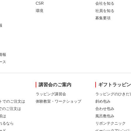
CSR
会社を知る
環境
社員を知る
募集要項
報
情報
ース
講習会のご案内
ギフトラッピ
ラッピング講習会
ラッピングのひきだ
トでのご注文は
体験教室・ワークショップ
斜め包み
Xでのご注文は
合わせ包み
談は
風呂敷包み
れるなら
リボンテクニック
ード
ベーシックアレンジ