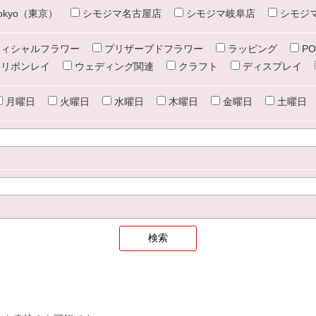
e tokyo（東京）
シモジマ名古屋店
シモジマ岐阜店
シモジ
ィシャルフラワー
プリザーブドフラワー
ラッピング
PO
リボンレイ
ウェディング関連
クラフト
ディスプレイ
月曜日
火曜日
水曜日
木曜日
金曜日
土曜日