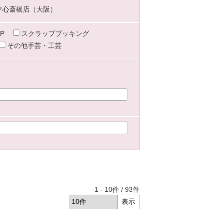
マ心斎橋店（大阪）
P
スクラップブッキング
その他手芸・工芸
1
-
10
件 /
93
件