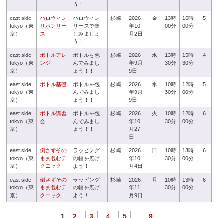
う！
east side
ハロウィン
ハロウィン
杉崎
2026
金
13時
16時
5
tokyo（東
リボンリー
リースで楽
年10
00分
00分
京）
ス
しみましょ
月2日
う！
east side
ボトルアレ
ボトルを包
杉崎
2026
水
13時
15時
4
tokyo（東
ンジ
んでみまし
年9月
30分
30分
京）
ょう！！
9日
east side
ボトル基礎
ボトルを包
杉崎
2026
水
10時
12時
5
tokyo（東
んでみまし
年9月
30分
00分
京）
ょう！！
9日
east side
ボトル講習
ボトルを包
杉崎
2026
火
10時
12時
6
tokyo（東
会
んでみまし
年10
30分
00分
京）
ょう！！
月27
日
east side
倒さずその
ラッピング
杉崎
2026
日
10時
13時
6
tokyo（東
まま包むテ
の幅を広げ
年10
30分
00分
京）
クニック
よう！
月4日
east side
倒さずその
ラッピング
杉崎
2026
月
10時
13時
6
tokyo（東
まま包むテ
の幅を広げ
年11
30分
00分
京）
クニック
よう！
月9日
1
2
3
4
5
...
9