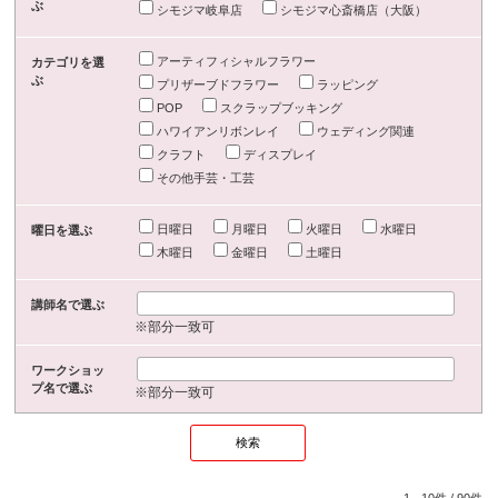
ぶ
シモジマ岐阜店
シモジマ心斎橋店（大阪）
アーティフィシャルフラワー
カテゴリを選
ぶ
プリザーブドフラワー
ラッピング
POP
スクラップブッキング
ハワイアンリボンレイ
ウェディング関連
クラフト
ディスプレイ
その他手芸・工芸
日曜日
月曜日
火曜日
水曜日
曜日を選ぶ
木曜日
金曜日
土曜日
講師名で選ぶ
※部分一致可
ワークショッ
プ名で選ぶ
※部分一致可