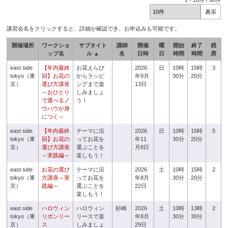
1
-
10
件 /
90
件
講習会名をクリックすると、詳細が確認でき、お申込みも可能です。
開催場所
ワークショ
サブタイト
講師
開催
曜
開始
終了
残
ップ名
ル ▲
名
日時
日
時間
時間
席
east side
【年内最終
お花えらび
2026
日
10時
15時
3
tokyo（東
回】お花の
からラッピ
年9月
30分
20分
京）
選び方講座
ングまで楽
13日
～おひとり
しみましょ
で選べるノ
う！
ウハウが身
につく～
east side
【年内最終
テーマに沿
2026
日
10時
15時
5
tokyo（東
回】お花の
ってお花を
年11
30分
20分
京）
選び方講座
選ぶことを
月8日
～実践編～
楽しもう！
east side
お花の選び
テーマに沿
2026
土
10時
15時
2
tokyo（東
方講座～実
ってお花を
年8月
30分
20分
京）
践編～
選ぶことを
22日
楽しもう！
east side
ハロウィン
ハロウィン
杉崎
2026
土
10時
13時
2
tokyo（東
リボンリー
リースで楽
年8月
30分
30分
京）
ス
しみましょ
29日