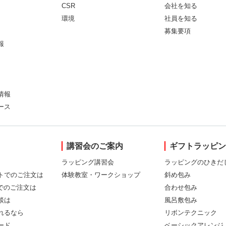
CSR
会社を知る
環境
社員を知る
募集要項
報
情報
ース
講習会のご案内
ギフトラッピ
ラッピング講習会
ラッピングのひきだ
トでのご注文は
体験教室・ワークショップ
斜め包み
Xでのご注文は
合わせ包み
談は
風呂敷包み
れるなら
リボンテクニック
ード
ベーシックアレンジ