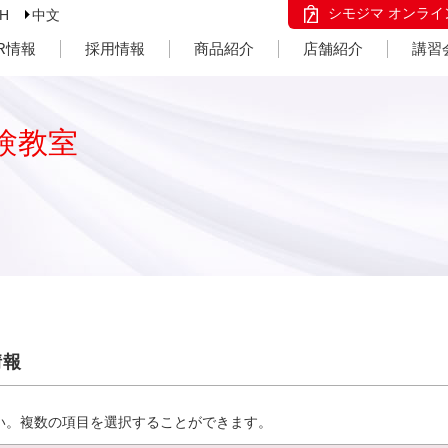
シモジマ オンライ
SH
中文
IR情報
採用情報
商品紹介
店舗紹介
講習
験教室
情報
い。複数の項目を選択することができます。