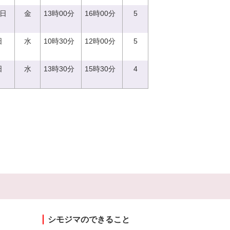
2日
金
13時00分
16時00分
5
日
水
10時30分
12時00分
5
日
水
13時30分
15時30分
4
シモジマのできること