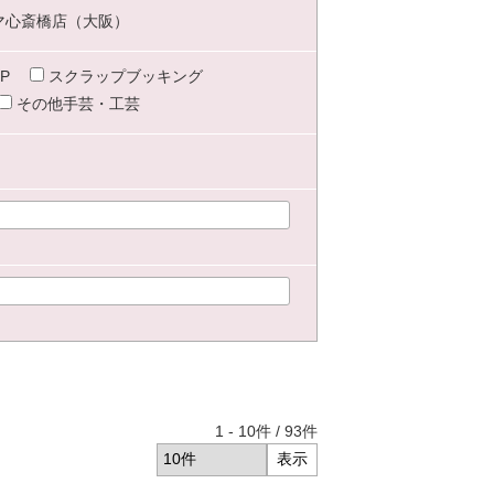
マ心斎橋店（大阪）
P
スクラップブッキング
その他手芸・工芸
1
-
10
件 /
93
件