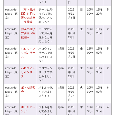
う！！
日
east side
【年内最終
テーマに沿
2026
日
10時
15時
5
tokyo（東
回】お花の
ってお花を
年11
30分
20分
京）
選び方講座
選ぶことを
月8日
～実践編～
楽しもう！
east side
お花の選び
テーマに沿
2026
土
10時
15時
2
tokyo（東
方講座～実
ってお花を
年8月
30分
20分
京）
践編～
選ぶことを
22日
楽しもう！
east side
ハロウィン
ハロウィン
杉崎
2026
金
13時
16時
5
tokyo（東
リボンリー
リースで楽
年10
00分
00分
京）
ス
しみましょ
月2日
う！
east side
ハロウィン
ハロウィン
杉崎
2026
土
10時
13時
2
tokyo（東
リボンリー
リースで楽
年8月
30分
30分
京）
ス
しみましょ
29日
う！
east side
ボトル講習
ボトルを包
杉崎
2026
火
10時
12時
6
tokyo（東
会
んでみまし
年10
30分
00分
京）
ょう！！
月27
日
east side
ボトルアレ
ボトルを包
杉崎
2026
水
13時
15時
4
tokyo（東
ンジ
んでみまし
年9月
30分
30分