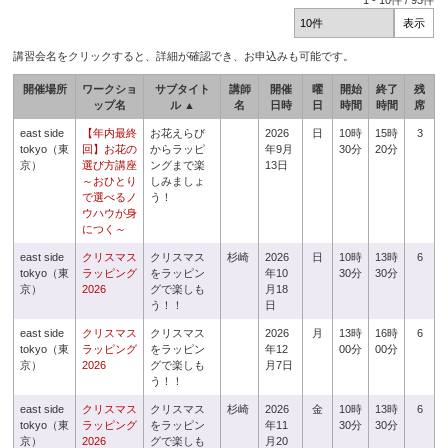
1
-
10
件 /
93
件
講習会名をクリックすると、詳細が確認でき、お申込みも可能です。
開催場所
ワークショ
サブタイト
講師
開催
曜
開始
終了
残
ップ名
ル ▲
名
日時
日
時間
時間
席
east side
【年内最終
お花えらび
2026
日
10時
15時
3
tokyo（東
回】お花の
からラッピ
年9月
30分
20分
京）
選び方講座
ングまで楽
13日
～おひとり
しみましょ
で選べるノ
う！
ウハウが身
につく～
east side
クリスマス
クリスマス
杉崎
2026
日
10時
13時
6
tokyo（東
ラッピング
をラッピン
年10
30分
30分
京）
2026
グで楽しも
月18
う！！
日
east side
クリスマス
クリスマス
2026
月
13時
16時
6
tokyo（東
ラッピング
をラッピン
年12
00分
00分
京）
2026
グで楽しも
月7日
う！！
east side
クリスマス
クリスマス
杉崎
2026
金
10時
13時
6
tokyo（東
ラッピング
をラッピン
年11
30分
30分
京）
2026
グで楽しも
月20