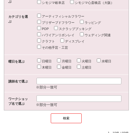
ぶ
シモジマ岐阜店
シモジマ心斎橋店（大阪）
アーティフィシャルフラワー
カテゴリを選
ぶ
プリザーブドフラワー
ラッピング
POP
スクラップブッキング
ハワイアンリボンレイ
ウェディング関連
クラフト
ディスプレイ
その他手芸・工芸
日曜日
月曜日
火曜日
水曜日
曜日を選ぶ
木曜日
金曜日
土曜日
講師名で選ぶ
※部分一致可
ワークショッ
プ名で選ぶ
※部分一致可