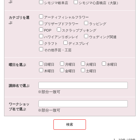
ぶ
シモジマ岐阜店
シモジマ心斎橋店（大阪）
アーティフィシャルフラワー
カテゴリを選
ぶ
プリザーブドフラワー
ラッピング
POP
スクラップブッキング
ハワイアンリボンレイ
ウェディング関連
クラフト
ディスプレイ
その他手芸・工芸
日曜日
月曜日
火曜日
水曜日
曜日を選ぶ
木曜日
金曜日
土曜日
講師名で選ぶ
※部分一致可
ワークショッ
プ名で選ぶ
※部分一致可