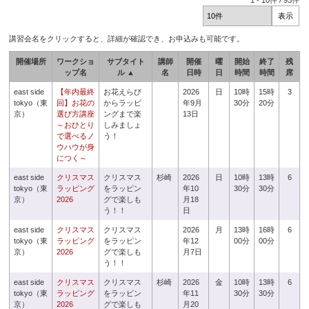
1
-
10
件 /
93
件
講習会名をクリックすると、詳細が確認でき、お申込みも可能です。
開催場所
ワークショ
サブタイト
講師
開催
曜
開始
終了
残
ップ名
ル ▲
名
日時
日
時間
時間
席
east side
【年内最終
お花えらび
2026
日
10時
15時
3
tokyo（東
回】お花の
からラッピ
年9月
30分
20分
京）
選び方講座
ングまで楽
13日
～おひとり
しみましょ
で選べるノ
う！
ウハウが身
につく～
east side
クリスマス
クリスマス
杉崎
2026
日
10時
13時
6
tokyo（東
ラッピング
をラッピン
年10
30分
30分
京）
2026
グで楽しも
月18
う！！
日
east side
クリスマス
クリスマス
2026
月
13時
16時
6
tokyo（東
ラッピング
をラッピン
年12
00分
00分
京）
2026
グで楽しも
月7日
う！！
east side
クリスマス
クリスマス
杉崎
2026
金
10時
13時
6
tokyo（東
ラッピング
をラッピン
年11
30分
30分
京）
2026
グで楽しも
月20