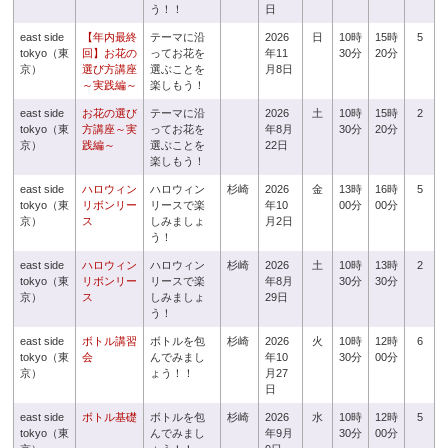
う！！
日
east side
【年内最終
テーマに沿
2026
日
10時
15時
5
tokyo（東
回】お花の
ってお花を
年11
30分
20分
京）
選び方講座
選ぶことを
月8日
～実践編～
楽しもう！
east side
お花の選び
テーマに沿
2026
土
10時
15時
2
tokyo（東
方講座～実
ってお花を
年8月
30分
20分
京）
践編～
選ぶことを
22日
楽しもう！
east side
ハロウィン
ハロウィン
杉崎
2026
金
13時
16時
5
tokyo（東
リボンリー
リースで楽
年10
00分
00分
京）
ス
しみましょ
月2日
う！
east side
ハロウィン
ハロウィン
杉崎
2026
土
10時
13時
2
tokyo（東
リボンリー
リースで楽
年8月
30分
30分
京）
ス
しみましょ
29日
う！
east side
ボトル講習
ボトルを包
杉崎
2026
火
10時
12時
6
tokyo（東
会
んでみまし
年10
30分
00分
京）
ょう！！
月27
日
east side
ボトル基礎
ボトルを包
杉崎
2026
水
10時
12時
5
tokyo（東
んでみまし
年9月
30分
00分