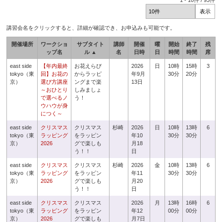
1
-
10
件 /
93
件
講習会名をクリックすると、詳細が確認でき、お申込みも可能です。
開催場所
ワークショ
サブタイト
講師
開催
曜
開始
終了
残
ップ名
ル ▲
名
日時
日
時間
時間
席
east side
【年内最終
お花えらび
2026
日
10時
15時
3
tokyo（東
回】お花の
からラッピ
年9月
30分
20分
京）
選び方講座
ングまで楽
13日
～おひとり
しみましょ
で選べるノ
う！
ウハウが身
につく～
east side
クリスマス
クリスマス
杉崎
2026
日
10時
13時
6
tokyo（東
ラッピング
をラッピン
年10
30分
30分
京）
2026
グで楽しも
月18
う！！
日
east side
クリスマス
クリスマス
杉崎
2026
金
10時
13時
6
tokyo（東
ラッピング
をラッピン
年11
30分
30分
京）
2026
グで楽しも
月20
う！！
日
east side
クリスマス
クリスマス
2026
月
13時
16時
6
tokyo（東
ラッピング
をラッピン
年12
00分
00分
京）
2026
グで楽しも
月7日