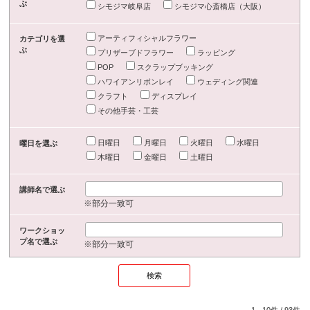
ぶ
シモジマ岐阜店
シモジマ心斎橋店（大阪）
アーティフィシャルフラワー
カテゴリを選
ぶ
プリザーブドフラワー
ラッピング
POP
スクラップブッキング
ハワイアンリボンレイ
ウェディング関連
クラフト
ディスプレイ
その他手芸・工芸
日曜日
月曜日
火曜日
水曜日
曜日を選ぶ
木曜日
金曜日
土曜日
講師名で選ぶ
※部分一致可
ワークショッ
プ名で選ぶ
※部分一致可