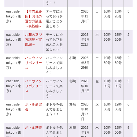
う！！
east side
【年内最終
テーマに沿
2026
日
10時
15時
5
tokyo（東
回】お花の
ってお花を
年11
30分
20分
京）
選び方講座
選ぶことを
月8日
～実践編～
楽しもう！
east side
お花の選び
テーマに沿
2026
土
10時
15時
2
tokyo（東
方講座～実
ってお花を
年8月
30分
20分
京）
践編～
選ぶことを
22日
楽しもう！
east side
ハロウィン
ハロウィン
杉崎
2026
土
10時
13時
2
tokyo（東
リボンリー
リースで楽
年8月
30分
30分
京）
ス
しみましょ
29日
う！
east side
ハロウィン
ハロウィン
杉崎
2026
金
13時
16時
5
tokyo（東
リボンリー
リースで楽
年10
00分
00分
京）
ス
しみましょ
月2日
う！
east side
ボトル講習
ボトルを包
杉崎
2026
火
10時
12時
6
tokyo（東
会
んでみまし
年10
30分
00分
京）
ょう！！
月27
日
east side
ボトル基礎
ボトルを包
杉崎
2026
水
10時
12時
5
tokyo（東
んでみまし
年9月
30分
00分