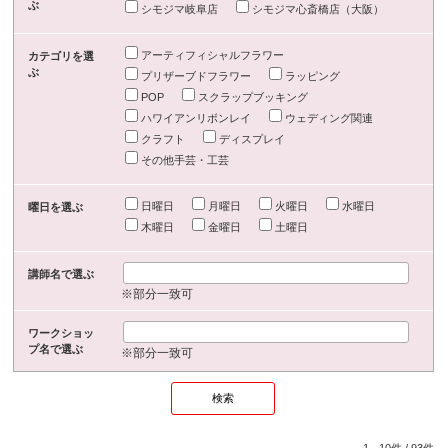
ぶ
シモジマ岐阜店
シモジマ心斎橋店（大阪）
アーティフィシャルフラワー
カテゴリを選
ぶ
プリザーブドフラワー
ラッピング
POP
スクラップブッキング
ハワイアンリボンレイ
ウェディング関連
クラフト
ディスプレイ
その他手芸・工芸
日曜日
月曜日
火曜日
水曜日
曜日を選ぶ
木曜日
金曜日
土曜日
講師名で選ぶ
※部分一致可
ワークショッ
プ名で選ぶ
※部分一致可