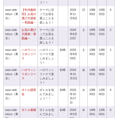
う！！
east side
【年内最終
テーマに沿
2026
日
10時
15時
5
tokyo（東
回】お花の
ってお花を
年11
30分
20分
京）
選び方講座
選ぶことを
月8日
～実践編～
楽しもう！
east side
お花の選び
テーマに沿
2026
土
10時
15時
2
tokyo（東
方講座～実
ってお花を
年8月
30分
20分
京）
践編～
選ぶことを
22日
楽しもう！
east side
ハロウィン
ハロウィン
杉崎
2026
土
10時
13時
2
tokyo（東
リボンリー
リースで楽
年8月
30分
30分
京）
ス
しみましょ
29日
う！
east side
ハロウィン
ハロウィン
杉崎
2026
金
13時
16時
5
tokyo（東
リボンリー
リースで楽
年10
00分
00分
京）
ス
しみましょ
月2日
う！
east side
ボトル講習
ボトルを包
杉崎
2026
火
10時
12時
6
tokyo（東
会
んでみまし
年10
30分
00分
京）
ょう！！
月27
日
east side
ボトル基礎
ボトルを包
杉崎
2026
水
10時
12時
5
tokyo（東
んでみまし
年9月
30分
00分