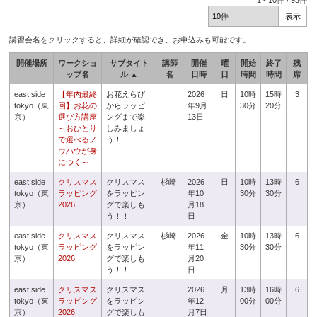
1
-
10
件 /
93
件
講習会名をクリックすると、詳細が確認でき、お申込みも可能です。
開催場所
ワークショ
サブタイト
講師
開催
曜
開始
終了
残
ップ名
ル ▲
名
日時
日
時間
時間
席
east side
【年内最終
お花えらび
2026
日
10時
15時
3
tokyo（東
回】お花の
からラッピ
年9月
30分
20分
京）
選び方講座
ングまで楽
13日
～おひとり
しみましょ
で選べるノ
う！
ウハウが身
につく～
east side
クリスマス
クリスマス
杉崎
2026
日
10時
13時
6
tokyo（東
ラッピング
をラッピン
年10
30分
30分
京）
2026
グで楽しも
月18
う！！
日
east side
クリスマス
クリスマス
杉崎
2026
金
10時
13時
6
tokyo（東
ラッピング
をラッピン
年11
30分
30分
京）
2026
グで楽しも
月20
う！！
日
east side
クリスマス
クリスマス
2026
月
13時
16時
6
tokyo（東
ラッピング
をラッピン
年12
00分
00分
京）
2026
グで楽しも
月7日