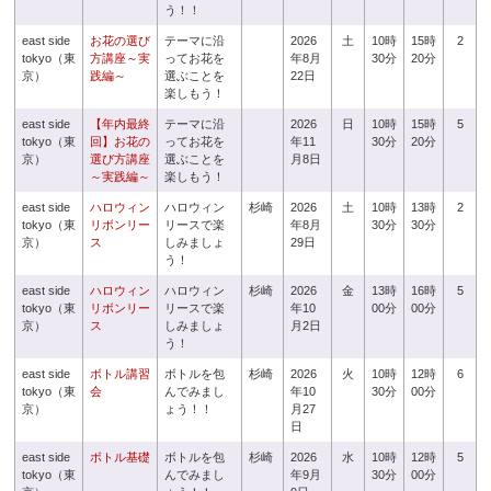
う！！
east side
お花の選び
テーマに沿
2026
土
10時
15時
2
tokyo（東
方講座～実
ってお花を
年8月
30分
20分
京）
践編～
選ぶことを
22日
楽しもう！
east side
【年内最終
テーマに沿
2026
日
10時
15時
5
tokyo（東
回】お花の
ってお花を
年11
30分
20分
京）
選び方講座
選ぶことを
月8日
～実践編～
楽しもう！
east side
ハロウィン
ハロウィン
杉崎
2026
土
10時
13時
2
tokyo（東
リボンリー
リースで楽
年8月
30分
30分
京）
ス
しみましょ
29日
う！
east side
ハロウィン
ハロウィン
杉崎
2026
金
13時
16時
5
tokyo（東
リボンリー
リースで楽
年10
00分
00分
京）
ス
しみましょ
月2日
う！
east side
ボトル講習
ボトルを包
杉崎
2026
火
10時
12時
6
tokyo（東
会
んでみまし
年10
30分
00分
京）
ょう！！
月27
日
east side
ボトル基礎
ボトルを包
杉崎
2026
水
10時
12時
5
tokyo（東
んでみまし
年9月
30分
00分