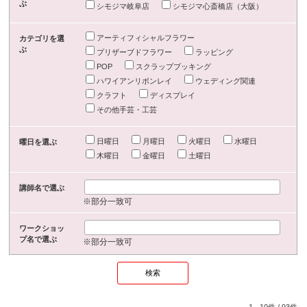
ぶ
シモジマ岐阜店
シモジマ心斎橋店（大阪）
アーティフィシャルフラワー
カテゴリを選
ぶ
プリザーブドフラワー
ラッピング
POP
スクラップブッキング
ハワイアンリボンレイ
ウェディング関連
クラフト
ディスプレイ
その他手芸・工芸
日曜日
月曜日
火曜日
水曜日
曜日を選ぶ
木曜日
金曜日
土曜日
講師名で選ぶ
※部分一致可
ワークショッ
プ名で選ぶ
※部分一致可