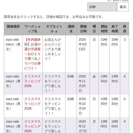
1
-
10
件 /
93
件
講習会名をクリックすると、詳細が確認でき、お申込みも可能です。
開催場所
ワークショ
サブタイト
講師
開催
曜
開始
終了
残
ップ名
ル ▲
名
日時
日
時間
時間
席
east side
【年内最終
お花えらび
2026
日
10時
15時
3
tokyo（東
回】お花の
からラッピ
年9月
30分
20分
京）
選び方講座
ングまで楽
13日
～おひとり
しみましょ
で選べるノ
う！
ウハウが身
につく～
east side
クリスマス
クリスマス
杉崎
2026
金
10時
13時
6
tokyo（東
ラッピング
をラッピン
年11
30分
30分
京）
2026
グで楽しも
月20
う！！
日
east side
クリスマス
クリスマス
杉崎
2026
日
10時
13時
6
tokyo（東
ラッピング
をラッピン
年10
30分
30分
京）
2026
グで楽しも
月18
う！！
日
east side
クリスマス
クリスマス
2026
月
13時
16時
6
tokyo（東
ラッピング
をラッピン
年12
00分
00分
京）
2026
グで楽しも
月7日