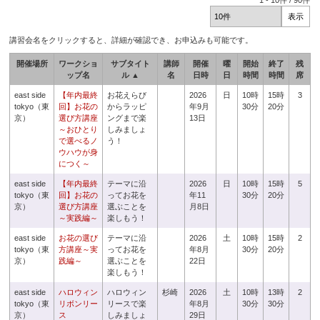
1
-
10
件 /
90
件
講習会名をクリックすると、詳細が確認でき、お申込みも可能です。
開催場所
ワークショ
サブタイト
講師
開催
曜
開始
終了
残
ップ名
ル ▲
名
日時
日
時間
時間
席
east side
【年内最終
お花えらび
2026
日
10時
15時
3
tokyo（東
回】お花の
からラッピ
年9月
30分
20分
京）
選び方講座
ングまで楽
13日
～おひとり
しみましょ
で選べるノ
う！
ウハウが身
につく～
east side
【年内最終
テーマに沿
2026
日
10時
15時
5
tokyo（東
回】お花の
ってお花を
年11
30分
20分
京）
選び方講座
選ぶことを
月8日
～実践編～
楽しもう！
east side
お花の選び
テーマに沿
2026
土
10時
15時
2
tokyo（東
方講座～実
ってお花を
年8月
30分
20分
京）
践編～
選ぶことを
22日
楽しもう！
east side
ハロウィン
ハロウィン
杉崎
2026
土
10時
13時
2
tokyo（東
リボンリー
リースで楽
年8月
30分
30分
京）
ス
しみましょ
29日