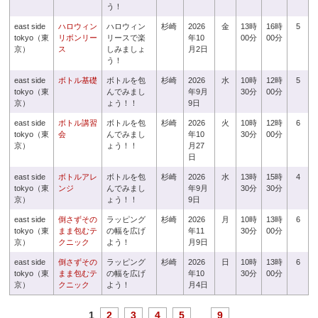
う！
east side
ハロウィン
ハロウィン
杉崎
2026
金
13時
16時
5
tokyo（東
リボンリー
リースで楽
年10
00分
00分
京）
ス
しみましょ
月2日
う！
east side
ボトル基礎
ボトルを包
杉崎
2026
水
10時
12時
5
tokyo（東
んでみまし
年9月
30分
00分
京）
ょう！！
9日
east side
ボトル講習
ボトルを包
杉崎
2026
火
10時
12時
6
tokyo（東
会
んでみまし
年10
30分
00分
京）
ょう！！
月27
日
east side
ボトルアレ
ボトルを包
杉崎
2026
水
13時
15時
4
tokyo（東
ンジ
んでみまし
年9月
30分
30分
京）
ょう！！
9日
east side
倒さずその
ラッピング
杉崎
2026
月
10時
13時
6
tokyo（東
まま包むテ
の幅を広げ
年11
30分
00分
京）
クニック
よう！
月9日
east side
倒さずその
ラッピング
杉崎
2026
日
10時
13時
6
tokyo（東
まま包むテ
の幅を広げ
年10
30分
00分
京）
クニック
よう！
月4日
1
2
3
4
5
...
9