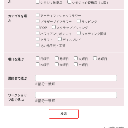
ぶ
シモジマ岐阜店
シモジマ心斎橋店（大阪）
アーティフィシャルフラワー
カテゴリを選
ぶ
プリザーブドフラワー
ラッピング
POP
スクラップブッキング
ハワイアンリボンレイ
ウェディング関連
クラフト
ディスプレイ
その他手芸・工芸
日曜日
月曜日
火曜日
水曜日
曜日を選ぶ
木曜日
金曜日
土曜日
講師名で選ぶ
※部分一致可
ワークショッ
プ名で選ぶ
※部分一致可