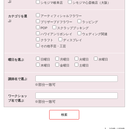
ぶ
シモジマ岐阜店
シモジマ心斎橋店（大阪）
アーティフィシャルフラワー
カテゴリを選
ぶ
プリザーブドフラワー
ラッピング
POP
スクラップブッキング
ハワイアンリボンレイ
ウェディング関連
クラフト
ディスプレイ
その他手芸・工芸
日曜日
月曜日
火曜日
水曜日
曜日を選ぶ
木曜日
金曜日
土曜日
講師名で選ぶ
※部分一致可
ワークショッ
プ名で選ぶ
※部分一致可