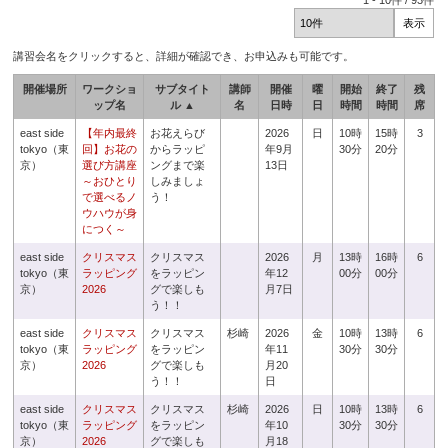
1
-
10
件 /
93
件
講習会名をクリックすると、詳細が確認でき、お申込みも可能です。
開催場所
ワークショ
サブタイト
講師
開催
曜
開始
終了
残
ップ名
ル ▲
名
日時
日
時間
時間
席
east side
【年内最終
お花えらび
2026
日
10時
15時
3
tokyo（東
回】お花の
からラッピ
年9月
30分
20分
京）
選び方講座
ングまで楽
13日
～おひとり
しみましょ
で選べるノ
う！
ウハウが身
につく～
east side
クリスマス
クリスマス
2026
月
13時
16時
6
tokyo（東
ラッピング
をラッピン
年12
00分
00分
京）
2026
グで楽しも
月7日
う！！
east side
クリスマス
クリスマス
杉崎
2026
金
10時
13時
6
tokyo（東
ラッピング
をラッピン
年11
30分
30分
京）
2026
グで楽しも
月20
う！！
日
east side
クリスマス
クリスマス
杉崎
2026
日
10時
13時
6
tokyo（東
ラッピング
をラッピン
年10
30分
30分
京）
2026
グで楽しも
月18