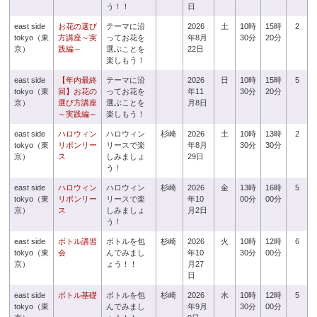
う！！
日
east side
お花の選び
テーマに沿
2026
土
10時
15時
2
tokyo（東
方講座～実
ってお花を
年8月
30分
20分
京）
践編～
選ぶことを
22日
楽しもう！
east side
【年内最終
テーマに沿
2026
日
10時
15時
5
tokyo（東
回】お花の
ってお花を
年11
30分
20分
京）
選び方講座
選ぶことを
月8日
～実践編～
楽しもう！
east side
ハロウィン
ハロウィン
杉崎
2026
土
10時
13時
2
tokyo（東
リボンリー
リースで楽
年8月
30分
30分
京）
ス
しみましょ
29日
う！
east side
ハロウィン
ハロウィン
杉崎
2026
金
13時
16時
5
tokyo（東
リボンリー
リースで楽
年10
00分
00分
京）
ス
しみましょ
月2日
う！
east side
ボトル講習
ボトルを包
杉崎
2026
火
10時
12時
6
tokyo（東
会
んでみまし
年10
30分
00分
京）
ょう！！
月27
日
east side
ボトル基礎
ボトルを包
杉崎
2026
水
10時
12時
5
tokyo（東
んでみまし
年9月
30分
00分