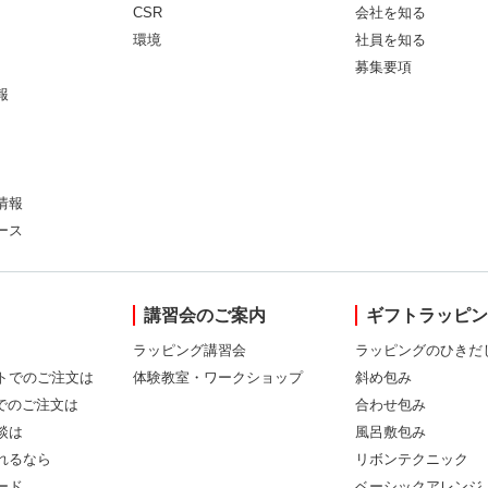
CSR
会社を知る
環境
社員を知る
募集要項
報
情報
ース
講習会のご案内
ギフトラッピ
ラッピング講習会
ラッピングのひきだ
トでのご注文は
体験教室・ワークショップ
斜め包み
Xでのご注文は
合わせ包み
談は
風呂敷包み
れるなら
リボンテクニック
ード
ベーシックアレンジ