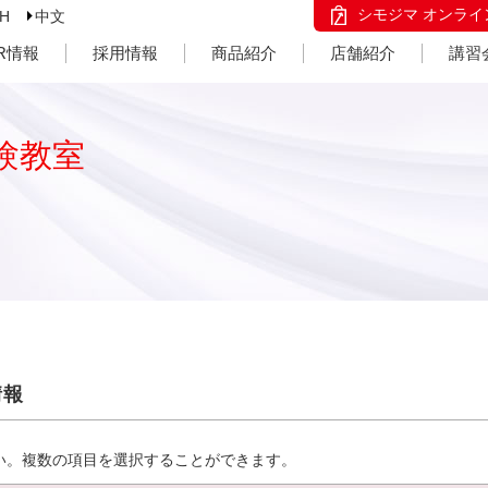
シモジマ オンライ
SH
中文
IR情報
採用情報
商品紹介
店舗紹介
講習
験教室
情報
い。複数の項目を選択することができます。