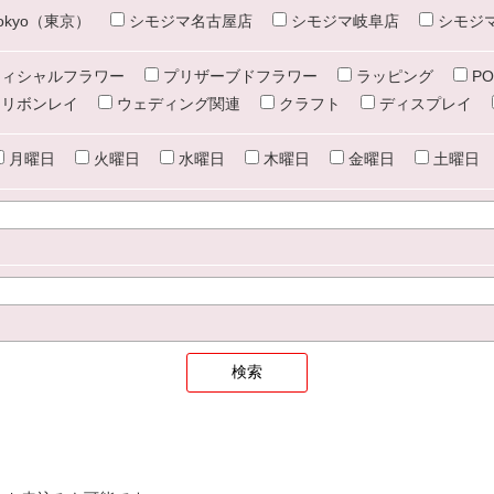
e tokyo（東京）
シモジマ名古屋店
シモジマ岐阜店
シモジ
ィシャルフラワー
プリザーブドフラワー
ラッピング
PO
リボンレイ
ウェディング関連
クラフト
ディスプレイ
月曜日
火曜日
水曜日
木曜日
金曜日
土曜日