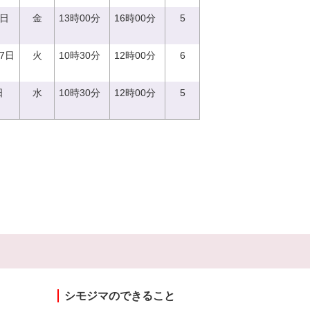
2日
金
13時00分
16時00分
5
27日
火
10時30分
12時00分
6
日
水
10時30分
12時00分
5
シモジマのできること