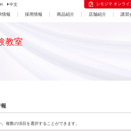
シモジマ オンライ
SH
中文
IR情報
採用情報
商品紹介
店舗紹介
講習
験教室
情報
い。複数の項目を選択することができます。