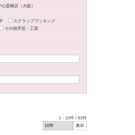
マ心斎橋店（大阪）
P
スクラップブッキング
その他手芸・工芸
1
-
10
件 /
93
件