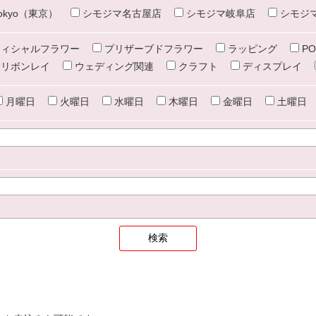
e tokyo（東京）
シモジマ名古屋店
シモジマ岐阜店
シモジ
ィシャルフラワー
プリザーブドフラワー
ラッピング
PO
リボンレイ
ウェディング関連
クラフト
ディスプレイ
月曜日
火曜日
水曜日
木曜日
金曜日
土曜日