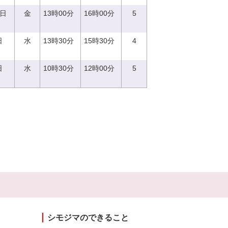
2日
金
13時00分
16時00分
5
日
水
13時30分
15時30分
4
日
水
10時30分
12時00分
5
シモジマのできること