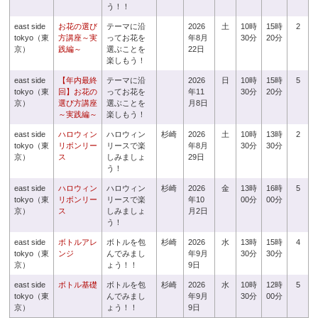
う！！
east side
お花の選び
テーマに沿
2026
土
10時
15時
2
tokyo（東
方講座～実
ってお花を
年8月
30分
20分
京）
践編～
選ぶことを
22日
楽しもう！
east side
【年内最終
テーマに沿
2026
日
10時
15時
5
tokyo（東
回】お花の
ってお花を
年11
30分
20分
京）
選び方講座
選ぶことを
月8日
～実践編～
楽しもう！
east side
ハロウィン
ハロウィン
杉崎
2026
土
10時
13時
2
tokyo（東
リボンリー
リースで楽
年8月
30分
30分
京）
ス
しみましょ
29日
う！
east side
ハロウィン
ハロウィン
杉崎
2026
金
13時
16時
5
tokyo（東
リボンリー
リースで楽
年10
00分
00分
京）
ス
しみましょ
月2日
う！
east side
ボトルアレ
ボトルを包
杉崎
2026
水
13時
15時
4
tokyo（東
ンジ
んでみまし
年9月
30分
30分
京）
ょう！！
9日
east side
ボトル基礎
ボトルを包
杉崎
2026
水
10時
12時
5
tokyo（東
んでみまし
年9月
30分
00分
京）
ょう！！
9日