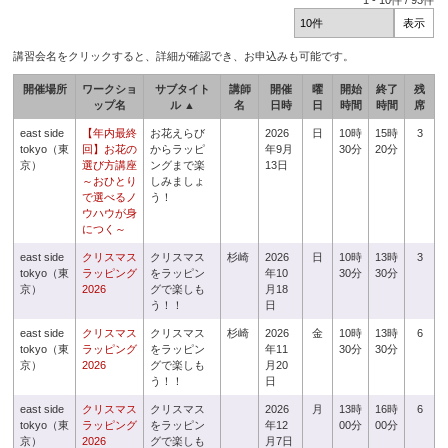
1
-
10
件 /
93
件
講習会名をクリックすると、詳細が確認でき、お申込みも可能です。
開催場所
ワークショ
サブタイト
講師
開催
曜
開始
終了
残
ップ名
ル ▲
名
日時
日
時間
時間
席
east side
【年内最終
お花えらび
2026
日
10時
15時
3
tokyo（東
回】お花の
からラッピ
年9月
30分
20分
京）
選び方講座
ングまで楽
13日
～おひとり
しみましょ
で選べるノ
う！
ウハウが身
につく～
east side
クリスマス
クリスマス
杉崎
2026
日
10時
13時
3
tokyo（東
ラッピング
をラッピン
年10
30分
30分
京）
2026
グで楽しも
月18
う！！
日
east side
クリスマス
クリスマス
杉崎
2026
金
10時
13時
6
tokyo（東
ラッピング
をラッピン
年11
30分
30分
京）
2026
グで楽しも
月20
う！！
日
east side
クリスマス
クリスマス
2026
月
13時
16時
6
tokyo（東
ラッピング
をラッピン
年12
00分
00分
京）
2026
グで楽しも
月7日