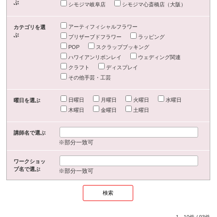
ぶ
シモジマ岐阜店
シモジマ心斎橋店（大阪）
アーティフィシャルフラワー
カテゴリを選
ぶ
プリザーブドフラワー
ラッピング
POP
スクラップブッキング
ハワイアンリボンレイ
ウェディング関連
クラフト
ディスプレイ
その他手芸・工芸
日曜日
月曜日
火曜日
水曜日
曜日を選ぶ
木曜日
金曜日
土曜日
講師名で選ぶ
※部分一致可
ワークショッ
プ名で選ぶ
※部分一致可