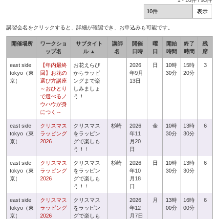
1
-
10
件 /
93
件
講習会名をクリックすると、詳細が確認でき、お申込みも可能です。
開催場所
ワークショ
サブタイト
講師
開催
曜
開始
終了
残
ップ名
ル ▲
名
日時
日
時間
時間
席
east side
【年内最終
お花えらび
2026
日
10時
15時
3
tokyo（東
回】お花の
からラッピ
年9月
30分
20分
京）
選び方講座
ングまで楽
13日
～おひとり
しみましょ
で選べるノ
う！
ウハウが身
につく～
east side
クリスマス
クリスマス
杉崎
2026
金
10時
13時
6
tokyo（東
ラッピング
をラッピン
年11
30分
30分
京）
2026
グで楽しも
月20
う！！
日
east side
クリスマス
クリスマス
杉崎
2026
日
10時
13時
6
tokyo（東
ラッピング
をラッピン
年10
30分
30分
京）
2026
グで楽しも
月18
う！！
日
east side
クリスマス
クリスマス
2026
月
13時
16時
6
tokyo（東
ラッピング
をラッピン
年12
00分
00分
京）
2026
グで楽しも
月7日