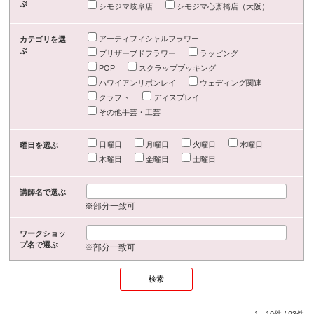
ぶ
シモジマ岐阜店
シモジマ心斎橋店（大阪）
アーティフィシャルフラワー
カテゴリを選
ぶ
プリザーブドフラワー
ラッピング
POP
スクラップブッキング
ハワイアンリボンレイ
ウェディング関連
クラフト
ディスプレイ
その他手芸・工芸
日曜日
月曜日
火曜日
水曜日
曜日を選ぶ
木曜日
金曜日
土曜日
講師名で選ぶ
※部分一致可
ワークショッ
プ名で選ぶ
※部分一致可