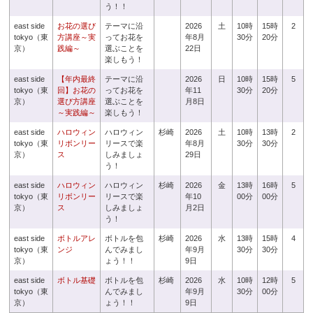
う！！
east side
お花の選び
テーマに沿
2026
土
10時
15時
2
tokyo（東
方講座～実
ってお花を
年8月
30分
20分
京）
践編～
選ぶことを
22日
楽しもう！
east side
【年内最終
テーマに沿
2026
日
10時
15時
5
tokyo（東
回】お花の
ってお花を
年11
30分
20分
京）
選び方講座
選ぶことを
月8日
～実践編～
楽しもう！
east side
ハロウィン
ハロウィン
杉崎
2026
土
10時
13時
2
tokyo（東
リボンリー
リースで楽
年8月
30分
30分
京）
ス
しみましょ
29日
う！
east side
ハロウィン
ハロウィン
杉崎
2026
金
13時
16時
5
tokyo（東
リボンリー
リースで楽
年10
00分
00分
京）
ス
しみましょ
月2日
う！
east side
ボトルアレ
ボトルを包
杉崎
2026
水
13時
15時
4
tokyo（東
ンジ
んでみまし
年9月
30分
30分
京）
ょう！！
9日
east side
ボトル基礎
ボトルを包
杉崎
2026
水
10時
12時
5
tokyo（東
んでみまし
年9月
30分
00分
京）
ょう！！
9日