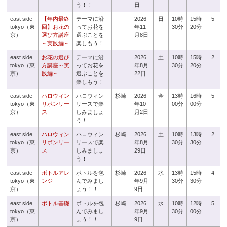
う！！
日
east side
【年内最終
テーマに沿
2026
日
10時
15時
5
tokyo（東
回】お花の
ってお花を
年11
30分
20分
京）
選び方講座
選ぶことを
月8日
～実践編～
楽しもう！
east side
お花の選び
テーマに沿
2026
土
10時
15時
2
tokyo（東
方講座～実
ってお花を
年8月
30分
20分
京）
践編～
選ぶことを
22日
楽しもう！
east side
ハロウィン
ハロウィン
杉崎
2026
金
13時
16時
5
tokyo（東
リボンリー
リースで楽
年10
00分
00分
京）
ス
しみましょ
月2日
う！
east side
ハロウィン
ハロウィン
杉崎
2026
土
10時
13時
2
tokyo（東
リボンリー
リースで楽
年8月
30分
30分
京）
ス
しみましょ
29日
う！
east side
ボトルアレ
ボトルを包
杉崎
2026
水
13時
15時
4
tokyo（東
ンジ
んでみまし
年9月
30分
30分
京）
ょう！！
9日
east side
ボトル基礎
ボトルを包
杉崎
2026
水
10時
12時
5
tokyo（東
んでみまし
年9月
30分
00分
京）
ょう！！
9日