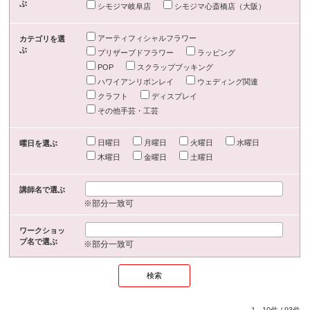
ぶ
シモジマ岐阜店
シモジマ心斎橋店（大阪）
アーティフィシャルフラワー
カテゴリを選
ぶ
プリザーブドフラワー
ラッピング
POP
スクラップブッキング
ハワイアンリボンレイ
ウェディング関連
クラフト
ディスプレイ
その他手芸・工芸
日曜日
月曜日
火曜日
水曜日
曜日を選ぶ
木曜日
金曜日
土曜日
講師名で選ぶ
※部分一致可
ワークショッ
プ名で選ぶ
※部分一致可