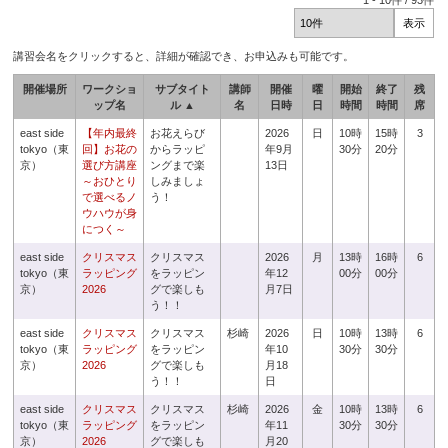
1
-
10
件 /
93
件
講習会名をクリックすると、詳細が確認でき、お申込みも可能です。
開催場所
ワークショ
サブタイト
講師
開催
曜
開始
終了
残
ップ名
ル ▲
名
日時
日
時間
時間
席
east side
【年内最終
お花えらび
2026
日
10時
15時
3
tokyo（東
回】お花の
からラッピ
年9月
30分
20分
京）
選び方講座
ングまで楽
13日
～おひとり
しみましょ
で選べるノ
う！
ウハウが身
につく～
east side
クリスマス
クリスマス
2026
月
13時
16時
6
tokyo（東
ラッピング
をラッピン
年12
00分
00分
京）
2026
グで楽しも
月7日
う！！
east side
クリスマス
クリスマス
杉崎
2026
日
10時
13時
6
tokyo（東
ラッピング
をラッピン
年10
30分
30分
京）
2026
グで楽しも
月18
う！！
日
east side
クリスマス
クリスマス
杉崎
2026
金
10時
13時
6
tokyo（東
ラッピング
をラッピン
年11
30分
30分
京）
2026
グで楽しも
月20