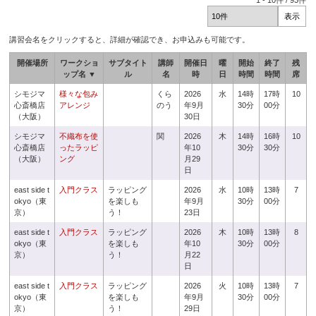
1
-
10
件 /
93
件
講習会名をクリックすると、詳細が確認でき、お申込みも可能です。
開催場所
ワークショ
サブタイト
講師
開催日
曜
開始
終了
残
ップ名 ▼
ル
名
時
日
時間
時間
席
シモジマ
様々な包み
くら
2026
水
14時
17時
10
心斎橋店
アレンジ
のう
年9月
30分
00分
（大阪）
30日
シモジマ
不織布を使
関
2026
木
14時
16時
10
心斎橋店
ったラッピ
年10
30分
30分
（大阪）
ング
月29
日
east side t
入門クラス
ラッピング
2026
水
10時
13時
7
okyo（東
を楽しも
年9月
30分
00分
京）
う！
23日
east side t
入門クラス
ラッピング
2026
木
10時
13時
8
okyo（東
を楽しも
年10
30分
00分
京）
う！
月22
日
east side t
入門クラス
ラッピング
2026
火
10時
13時
7
okyo（東
を楽しも
年9月
30分
00分
京）
う！
29日