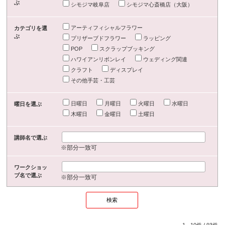
ぶ
シモジマ岐阜店
シモジマ心斎橋店（大阪）
アーティフィシャルフラワー
カテゴリを選
ぶ
プリザーブドフラワー
ラッピング
POP
スクラップブッキング
ハワイアンリボンレイ
ウェディング関連
クラフト
ディスプレイ
その他手芸・工芸
日曜日
月曜日
火曜日
水曜日
曜日を選ぶ
木曜日
金曜日
土曜日
講師名で選ぶ
※部分一致可
ワークショッ
プ名で選ぶ
※部分一致可