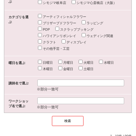
ぶ
シモジマ岐阜店
シモジマ心斎橋店（大阪）
アーティフィシャルフラワー
カテゴリを選
ぶ
プリザーブドフラワー
ラッピング
POP
スクラップブッキング
ハワイアンリボンレイ
ウェディング関連
クラフト
ディスプレイ
その他手芸・工芸
日曜日
月曜日
火曜日
水曜日
曜日を選ぶ
木曜日
金曜日
土曜日
講師名で選ぶ
※部分一致可
ワークショッ
プ名で選ぶ
※部分一致可