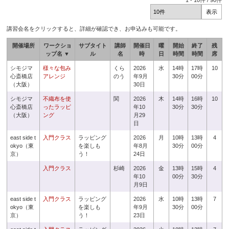
1
-
10
件 /
90
件
講習会名をクリックすると、詳細が確認でき、お申込みも可能です。
開催場所
ワークショ
サブタイト
講師
開催日
曜
開始
終了
残
ップ名 ▼
ル
名
時
日
時間
時間
席
シモジマ
様々な包み
くら
2026
水
14時
17時
10
心斎橋店
アレンジ
のう
年9月
30分
00分
（大阪）
30日
シモジマ
不織布を使
関
2026
木
14時
16時
10
心斎橋店
ったラッピ
年10
30分
30分
（大阪）
ング
月29
日
east side t
入門クラス
ラッピング
2026
月
10時
13時
4
okyo（東
を楽しも
年8月
30分
00分
京）
う！
24日
入門クラス
杉崎
2026
金
13時
15時
4
年10
00分
30分
月9日
east side t
入門クラス
ラッピング
2026
水
10時
13時
7
okyo（東
を楽しも
年9月
30分
00分
京）
う！
23日