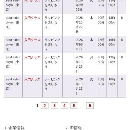
east side t
入門クラス
ラッピング
2026
火
10時
13時
7
okyo（東
を楽しも
年9月
30分
00分
京）
う！
29日
east side t
入門クラス
ラッピング
2026
木
10時
13時
8
okyo（東
を楽しも
年10
30分
00分
京）
う！
月22
日
east side t
入門クラス
ラッピング
2026
木
13時
16時
8
okyo（東
を楽しも
年9月
30分
00分
京）
う！
10日
east side t
入門クラス
ラッピング
2026
月
10時
13時
8
okyo（東
を楽しも
年10
30分
00分
京）
う！
月26
日
east side t
入門クラス
ラッピング
2026
火
13時
16時
8
okyo（東
を楽しも
年10
30分
00分
京）
う！
月13
日
1
2
3
4
5
...
9
企業情報
IR情報