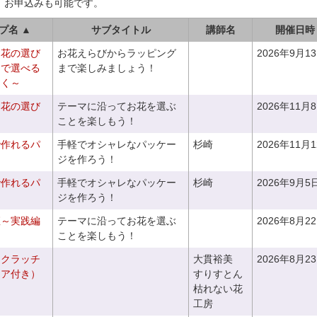
、お申込みも可能です。
プ名 ▲
サブタイトル
講師名
開催日時
お花の選び
お花えらびからラッピング
2026年9月1
りで選べる
まで楽しみましょう！
つく～
お花の選び
テーマに沿ってお花を選ぶ
2026年11月
～
ことを楽しもう！
で作れるパ
手軽でオシャレなパッケー
杉崎
2026年11月
ジを作ろう！
で作れるパ
手軽でオシャレなパッケー
杉崎
2026年9月5
ジを作ろう！
座～実践編
テーマに沿ってお花を選ぶ
2026年8月2
ことを楽しもう！
るクラッチ
大貫裕美
2026年8月2
ニア付き）
すりすとん
枯れない花
工房