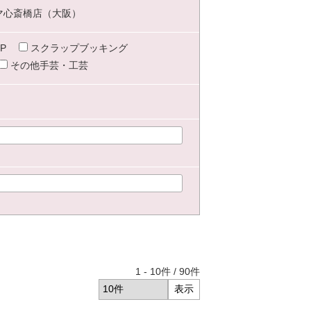
マ心斎橋店（大阪）
P
スクラップブッキング
その他手芸・工芸
1
-
10
件 /
90
件