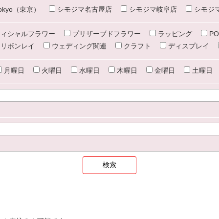
e tokyo（東京）
シモジマ名古屋店
シモジマ岐阜店
シモジ
ィシャルフラワー
プリザーブドフラワー
ラッピング
PO
リボンレイ
ウェディング関連
クラフト
ディスプレイ
月曜日
火曜日
水曜日
木曜日
金曜日
土曜日