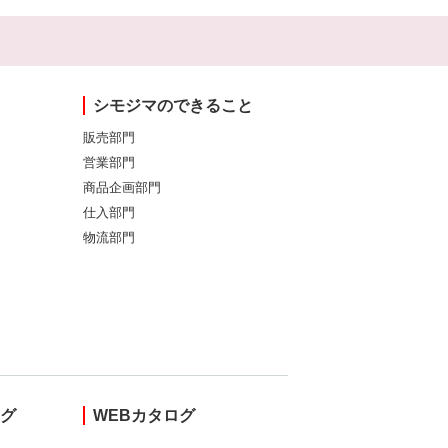
シモジマのできること
販売部門
営業部門
商品企画部門
仕入部門
物流部門
ング
WEBカタログ
し