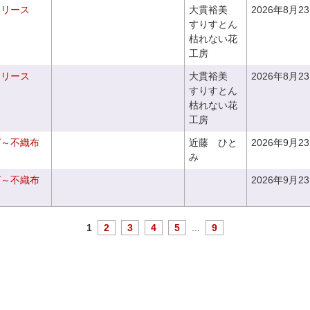
るリース
大貫裕美
2026年8月2
すりすとん
枯れない花
工房
るリース
大貫裕美
2026年8月2
すりすとん
枯れない花
工房
グ～不織布
近藤 ひと
2026年9月2
み
グ～不織布
2026年9月2
1
2
3
4
5
...
9