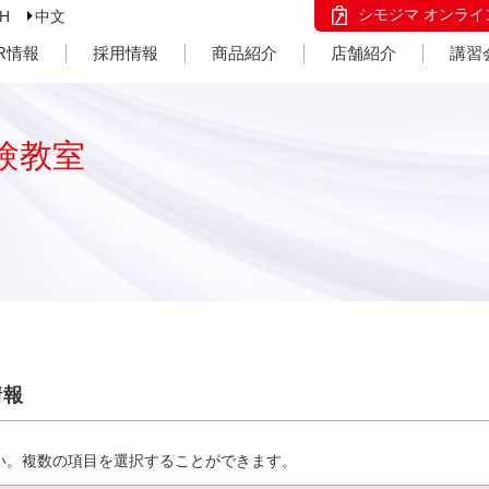
シモジマ オンライ
SH
中文
IR情報
採用情報
商品紹介
店舗紹介
講習
験教室
情報
い。複数の項目を選択することができます。