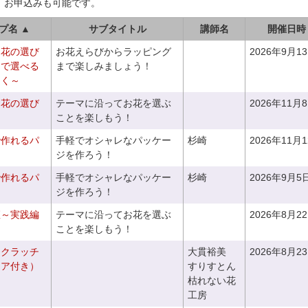
、お申込みも可能です。
プ名 ▲
サブタイトル
講師名
開催日時
お花の選び
お花えらびからラッピング
2026年9月1
りで選べる
まで楽しみましょう！
つく～
お花の選び
テーマに沿ってお花を選ぶ
2026年11月
～
ことを楽しもう！
で作れるパ
手軽でオシャレなパッケー
杉崎
2026年11月
ジを作ろう！
で作れるパ
手軽でオシャレなパッケー
杉崎
2026年9月5
ジを作ろう！
座～実践編
テーマに沿ってお花を選ぶ
2026年8月2
ことを楽しもう！
るクラッチ
大貫裕美
2026年8月2
ニア付き）
すりすとん
枯れない花
工房