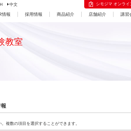
シモジマ オンライ
SH
中文
IR情報
採用情報
商品紹介
店舗紹介
講習
験教室
情報
い。複数の項目を選択することができます。