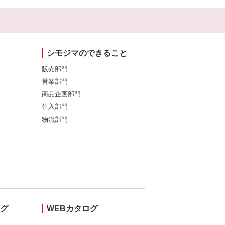
シモジマのできること
販売部門
営業部門
商品企画部門
仕入部門
物流部門
ング
WEBカタログ
し