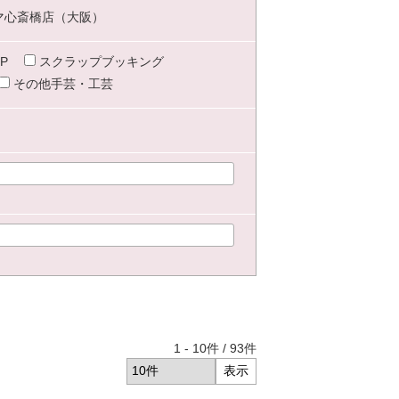
マ心斎橋店（大阪）
P
スクラップブッキング
その他手芸・工芸
1
-
10
件 /
93
件