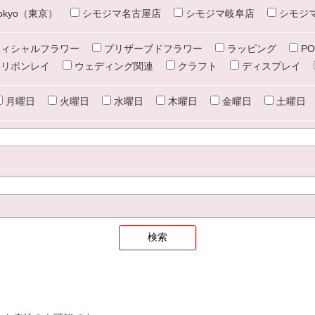
e tokyo（東京）
シモジマ名古屋店
シモジマ岐阜店
シモジ
ィシャルフラワー
プリザーブドフラワー
ラッピング
PO
リボンレイ
ウェディング関連
クラフト
ディスプレイ
月曜日
火曜日
水曜日
木曜日
金曜日
土曜日