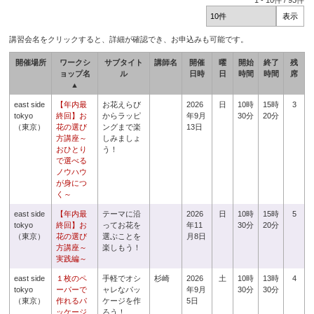
1
-
10
件 /
93
件
講習会名をクリックすると、詳細が確認でき、お申込みも可能です。
開催場所
ワークシ
サブタイト
講師名
開催
曜
開始
終了
残
ョップ名
ル
日時
日
時間
時間
席
▲
east side
【年内最
お花えらび
2026
日
10時
15時
3
tokyo
終回】お
からラッピ
年9月
30分
20分
（東京）
花の選び
ングまで楽
13日
方講座～
しみましょ
おひとり
う！
で選べる
ノウハウ
が身につ
く～
east side
【年内最
テーマに沿
2026
日
10時
15時
5
tokyo
終回】お
ってお花を
年11
30分
20分
（東京）
花の選び
選ぶことを
月8日
方講座～
楽しもう！
実践編～
east side
１枚のペ
手軽でオシ
杉崎
2026
土
10時
13時
4
tokyo
ーパーで
ャレなパッ
年9月
30分
30分
（東京）
作れるパ
ケージを作
5日
ッケージ
ろう！