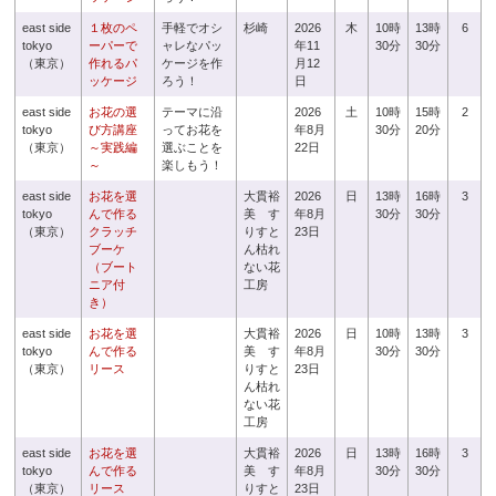
east side
１枚のペ
手軽でオシ
杉崎
2026
木
10時
13時
6
tokyo
ーパーで
ャレなパッ
年11
30分
30分
（東京）
作れるパ
ケージを作
月12
ッケージ
ろう！
日
east side
お花の選
テーマに沿
2026
土
10時
15時
2
tokyo
び方講座
ってお花を
年8月
30分
20分
（東京）
～実践編
選ぶことを
22日
～
楽しもう！
east side
お花を選
大貫裕
2026
日
13時
16時
3
tokyo
んで作る
美 す
年8月
30分
30分
（東京）
クラッチ
りすと
23日
ブーケ
ん枯れ
（ブート
ない花
ニア付
工房
き）
east side
お花を選
大貫裕
2026
日
10時
13時
3
tokyo
んで作る
美 す
年8月
30分
30分
（東京）
リース
りすと
23日
ん枯れ
ない花
工房
east side
お花を選
大貫裕
2026
日
13時
16時
3
tokyo
んで作る
美 す
年8月
30分
30分
（東京）
リース
りすと
23日