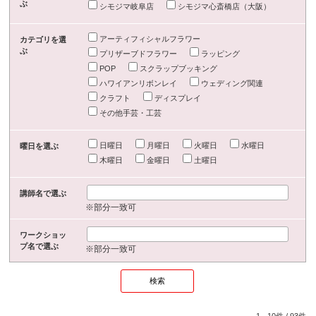
ぶ
シモジマ岐阜店
シモジマ心斎橋店（大阪）
アーティフィシャルフラワー
カテゴリを選
ぶ
プリザーブドフラワー
ラッピング
POP
スクラップブッキング
ハワイアンリボンレイ
ウェディング関連
クラフト
ディスプレイ
その他手芸・工芸
日曜日
月曜日
火曜日
水曜日
曜日を選ぶ
木曜日
金曜日
土曜日
講師名で選ぶ
※部分一致可
ワークショッ
プ名で選ぶ
※部分一致可