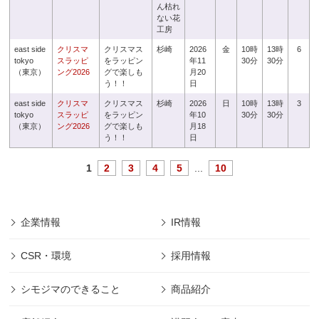
ん枯れ
ない花
工房
east side
クリスマ
クリスマス
杉崎
2026
金
10時
13時
6
tokyo
スラッピ
をラッピン
年11
30分
30分
（東京）
ング2026
グで楽しも
月20
う！！
日
east side
クリスマ
クリスマス
杉崎
2026
日
10時
13時
3
tokyo
スラッピ
をラッピン
年10
30分
30分
（東京）
ング2026
グで楽しも
月18
う！！
日
1
2
3
4
5
...
10
企業情報
IR情報
CSR・環境
採用情報
シモジマのできること
商品紹介