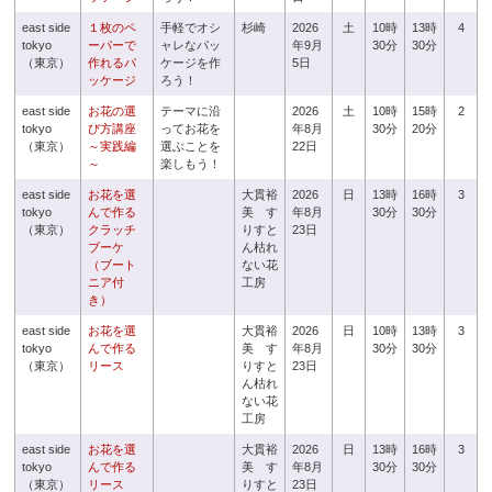
east side
１枚のペ
手軽でオシ
杉崎
2026
土
10時
13時
4
tokyo
ーパーで
ャレなパッ
年9月
30分
30分
（東京）
作れるパ
ケージを作
5日
ッケージ
ろう！
east side
お花の選
テーマに沿
2026
土
10時
15時
2
tokyo
び方講座
ってお花を
年8月
30分
20分
（東京）
～実践編
選ぶことを
22日
～
楽しもう！
east side
お花を選
大貫裕
2026
日
13時
16時
3
tokyo
んで作る
美 す
年8月
30分
30分
（東京）
クラッチ
りすと
23日
ブーケ
ん枯れ
（ブート
ない花
ニア付
工房
き）
east side
お花を選
大貫裕
2026
日
10時
13時
3
tokyo
んで作る
美 す
年8月
30分
30分
（東京）
リース
りすと
23日
ん枯れ
ない花
工房
east side
お花を選
大貫裕
2026
日
13時
16時
3
tokyo
んで作る
美 す
年8月
30分
30分
（東京）
リース
りすと
23日