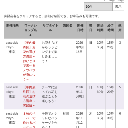
1
-
10
件 /
93
件
講習会名をクリックすると、詳細が確認でき、お申込みも可能です。
開催場所
ワークシ
サブタイト
講師名
開催
曜
開始
終了
残
ョップ名
ル
日時
日
時間
時間
席
▲
east side
【年内最
お花えらび
2026
日
10時
15時
3
tokyo
終回】お
からラッピ
年9月
30分
20分
（東京）
花の選び
ングまで楽
13日
方講座～
しみましょ
おひとり
う！
で選べる
ノウハウ
が身につ
く～
east side
【年内最
テーマに沿
2026
日
10時
15時
5
tokyo
終回】お
ってお花を
年11
30分
20分
（東京）
花の選び
選ぶことを
月8日
方講座～
楽しもう！
実践編～
east side
１枚のペ
手軽でオシ
杉崎
2026
木
10時
13時
6
tokyo
ーパーで
ャレなパッ
年11
30分
30分
（東京）
作れるパ
ケージを作
月12
ッケージ
ろう！
日