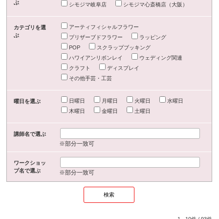
ぶ
シモジマ岐阜店
シモジマ心斎橋店（大阪）
アーティフィシャルフラワー
カテゴリを選
ぶ
プリザーブドフラワー
ラッピング
POP
スクラップブッキング
ハワイアンリボンレイ
ウェディング関連
クラフト
ディスプレイ
その他手芸・工芸
日曜日
月曜日
火曜日
水曜日
曜日を選ぶ
木曜日
金曜日
土曜日
講師名で選ぶ
※部分一致可
ワークショッ
プ名で選ぶ
※部分一致可