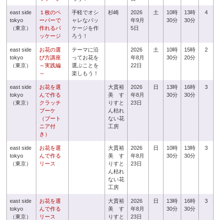
east side
１枚のペ
手軽でオシ
杉崎
2026
土
10時
13時
4
tokyo
ーパーで
ャレなパッ
年9月
30分
30分
（東京）
作れるパ
ケージを作
5日
ッケージ
ろう！
east side
お花の選
テーマに沿
2026
土
10時
15時
2
tokyo
び方講座
ってお花を
年8月
30分
20分
（東京）
～実践編
選ぶことを
22日
～
楽しもう！
east side
お花を選
大貫裕
2026
日
13時
16時
3
tokyo
んで作る
美 す
年8月
30分
30分
（東京）
クラッチ
りすと
23日
ブーケ
ん枯れ
（ブート
ない花
ニア付
工房
き）
east side
お花を選
大貫裕
2026
日
10時
13時
3
tokyo
んで作る
美 す
年8月
30分
30分
（東京）
リース
りすと
23日
ん枯れ
ない花
工房
east side
お花を選
大貫裕
2026
日
13時
16時
3
tokyo
んで作る
美 す
年8月
30分
30分
（東京）
リース
りすと
23日