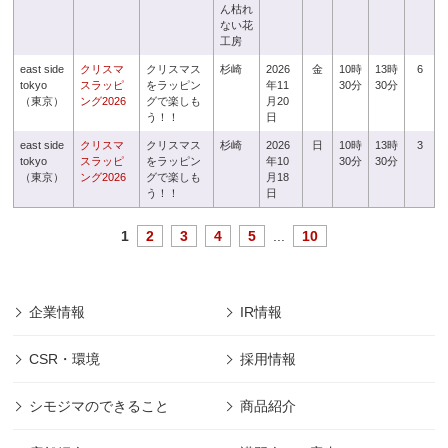
ん枯れ
ない花
工房
east side
クリスマ
クリスマス
杉崎
2026
金
10時
13時
6
tokyo
スラッピ
をラッピン
年11
30分
30分
（東京）
ング2026
グで楽しも
月20
う！！
日
east side
クリスマ
クリスマス
杉崎
2026
日
10時
13時
3
tokyo
スラッピ
をラッピン
年10
30分
30分
（東京）
ング2026
グで楽しも
月18
う！！
日
1
2
3
4
5
...
10
企業情報
IR情報
CSR・環境
採用情報
シモジマのできること
商品紹介