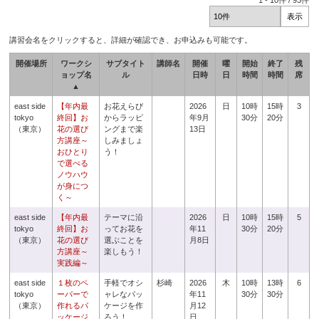
1
-
10
件 /
93
件
講習会名をクリックすると、詳細が確認でき、お申込みも可能です。
開催場所
ワークシ
サブタイト
講師名
開催
曜
開始
終了
残
ョップ名
ル
日時
日
時間
時間
席
▲
east side
【年内最
お花えらび
2026
日
10時
15時
3
tokyo
終回】お
からラッピ
年9月
30分
20分
（東京）
花の選び
ングまで楽
13日
方講座～
しみましょ
おひとり
う！
で選べる
ノウハウ
が身につ
く～
east side
【年内最
テーマに沿
2026
日
10時
15時
5
tokyo
終回】お
ってお花を
年11
30分
20分
（東京）
花の選び
選ぶことを
月8日
方講座～
楽しもう！
実践編～
east side
１枚のペ
手軽でオシ
杉崎
2026
木
10時
13時
6
tokyo
ーパーで
ャレなパッ
年11
30分
30分
（東京）
作れるパ
ケージを作
月12
ッケージ
ろう！
日