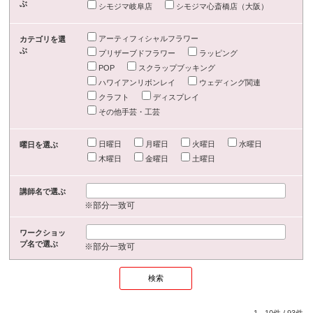
ぶ
シモジマ岐阜店
シモジマ心斎橋店（大阪）
アーティフィシャルフラワー
カテゴリを選
ぶ
プリザーブドフラワー
ラッピング
POP
スクラップブッキング
ハワイアンリボンレイ
ウェディング関連
クラフト
ディスプレイ
その他手芸・工芸
日曜日
月曜日
火曜日
水曜日
曜日を選ぶ
木曜日
金曜日
土曜日
講師名で選ぶ
※部分一致可
ワークショッ
プ名で選ぶ
※部分一致可