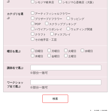
ぶ
シモジマ岐阜店
シモジマ心斎橋店（大阪）
アーティフィシャルフラワー
カテゴリを選
ぶ
プリザーブドフラワー
ラッピング
POP
スクラップブッキング
ハワイアンリボンレイ
ウェディング関連
クラフト
ディスプレイ
その他手芸・工芸
日曜日
月曜日
火曜日
水曜日
曜日を選ぶ
木曜日
金曜日
土曜日
講師名で選ぶ
※部分一致可
ワークショッ
プ名で選ぶ
※部分一致可