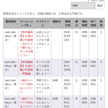
1
-
10
件 /
90
件
講習会名をクリックすると、詳細が確認でき、お申込みも可能です。
開催場所
ワークショ
サブタイト
講師名
開催
曜
開始
終了
残
ップ名 ▲
ル
日時
日
時間
時間
席
east side
【年内最終
お花えらび
2026
日
10時
15時
3
tokyo（東
回】お花の
からラッピ
年9月
30分
20分
京）
選び方講座
ングまで楽
13日
～おひとり
しみましょ
で選べるノ
う！
ウハウが身
につく～
east side
【年内最終
テーマに沿
2026
日
10時
15時
5
tokyo（東
回】お花の
ってお花を
年11
30分
20分
京）
選び方講座
選ぶことを
月8日
～実践編～
楽しもう！
east side
１枚のペー
手軽でオシ
杉崎
2026
土
10時
13時
5
tokyo（東
パーで作れ
ャレなパッ
年9月
30分
30分
京）
るパッケー
ケージを作
5日
ジ
ろう！
east side
１枚のペー
手軽でオシ
杉崎
2026
木
10時
13時
6
tokyo（東
パーで作れ
ャレなパッ
年11
30分
30分
京）
るパッケー
ケージを作
月12