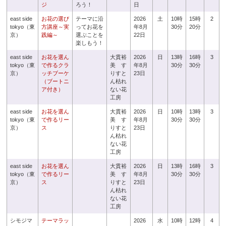
ジ
ろう！
日
east side
お花の選び
テーマに沿
2026
土
10時
15時
2
tokyo（東
方講座～実
ってお花を
年8月
30分
20分
京）
践編～
選ぶことを
22日
楽しもう！
east side
お花を選ん
大貫裕
2026
日
13時
16時
3
tokyo（東
で作るクラ
美 す
年8月
30分
30分
京）
ッチブーケ
りすと
23日
（ブートニ
ん枯れ
ア付き）
ない花
工房
east side
お花を選ん
大貫裕
2026
日
10時
13時
3
tokyo（東
で作るリー
美 す
年8月
30分
30分
京）
ス
りすと
23日
ん枯れ
ない花
工房
east side
お花を選ん
大貫裕
2026
日
13時
16時
3
tokyo（東
で作るリー
美 す
年8月
30分
30分
京）
ス
りすと
23日
ん枯れ
ない花
工房
シモジマ
テーマラッ
2026
水
10時
12時
4