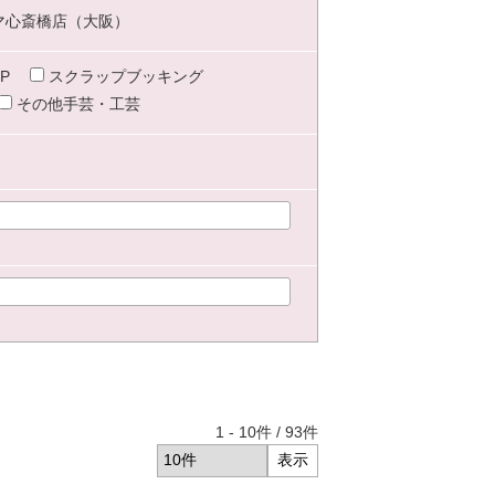
マ心斎橋店（大阪）
P
スクラップブッキング
その他手芸・工芸
1
-
10
件 /
93
件