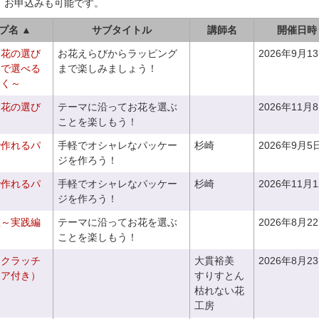
、お申込みも可能です。
プ名 ▲
サブタイトル
講師名
開催日時
お花の選び
お花えらびからラッピング
2026年9月1
りで選べる
まで楽しみましょう！
つく～
お花の選び
テーマに沿ってお花を選ぶ
2026年11月
～
ことを楽しもう！
で作れるパ
手軽でオシャレなパッケー
杉崎
2026年9月5
ジを作ろう！
で作れるパ
手軽でオシャレなパッケー
杉崎
2026年11月
ジを作ろう！
座～実践編
テーマに沿ってお花を選ぶ
2026年8月2
ことを楽しもう！
るクラッチ
大貫裕美
2026年8月2
ニア付き）
すりすとん
枯れない花
工房