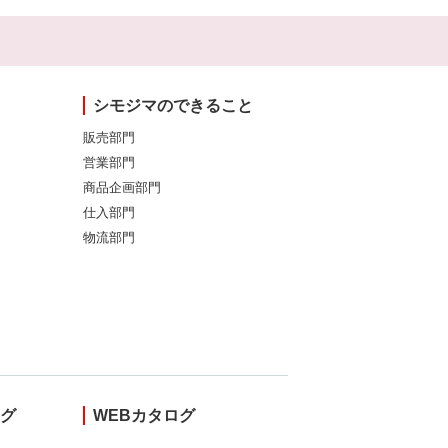
シモジマのできること
販売部門
営業部門
商品企画部門
仕入部門
物流部門
ング
WEBカタログ
し