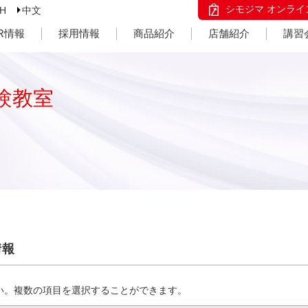
シモジマ オンライ
SH
中文
IR情報
採用情報
商品紹介
店舗紹介
講習
験教室
情報
い。複数の項目を選択することができます。