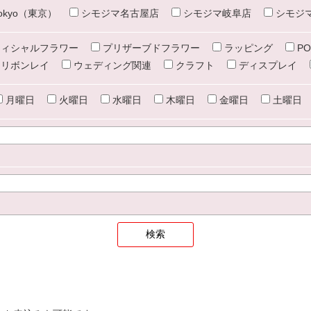
e tokyo（東京）
シモジマ名古屋店
シモジマ岐阜店
シモジ
ィシャルフラワー
プリザーブドフラワー
ラッピング
PO
リボンレイ
ウェディング関連
クラフト
ディスプレイ
月曜日
火曜日
水曜日
木曜日
金曜日
土曜日