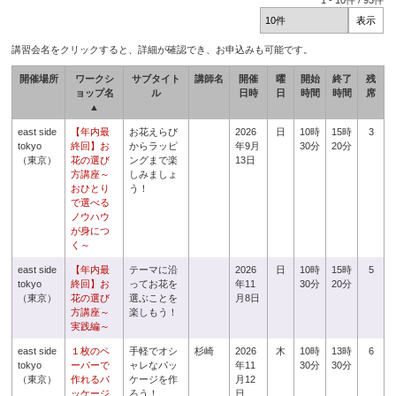
1
-
10
件 /
93
件
講習会名をクリックすると、詳細が確認でき、お申込みも可能です。
開催場所
ワークシ
サブタイト
講師名
開催
曜
開始
終了
残
ョップ名
ル
日時
日
時間
時間
席
▲
east side
【年内最
お花えらび
2026
日
10時
15時
3
tokyo
終回】お
からラッピ
年9月
30分
20分
（東京）
花の選び
ングまで楽
13日
方講座～
しみましょ
おひとり
う！
で選べる
ノウハウ
が身につ
く～
east side
【年内最
テーマに沿
2026
日
10時
15時
5
tokyo
終回】お
ってお花を
年11
30分
20分
（東京）
花の選び
選ぶことを
月8日
方講座～
楽しもう！
実践編～
east side
１枚のペ
手軽でオシ
杉崎
2026
木
10時
13時
6
tokyo
ーパーで
ャレなパッ
年11
30分
30分
（東京）
作れるパ
ケージを作
月12
ッケージ
ろう！
日