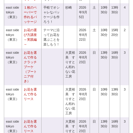
east side
１枚のペ
手軽でオシ
杉崎
2026
土
10時
13時
4
tokyo
ーパーで
ャレなパッ
年9月
30分
30分
（東京）
作れるパ
ケージを作
5日
ッケージ
ろう！
east side
お花の選
テーマに沿
2026
土
10時
15時
2
tokyo
び方講座
ってお花を
年8月
30分
20分
（東京）
～実践編
選ぶことを
22日
～
楽しもう！
east side
お花を選
大貫裕
2026
日
13時
16時
3
tokyo
んで作る
美 す
年8月
30分
30分
（東京）
クラッチ
りすと
23日
ブーケ
ん枯れ
（ブート
ない花
ニア付
工房
き）
east side
お花を選
大貫裕
2026
日
10時
13時
3
tokyo
んで作る
美 す
年8月
30分
30分
（東京）
リース
りすと
23日
ん枯れ
ない花
工房
east side
お花を選
大貫裕
2026
日
13時
16時
3
tokyo
んで作る
美 す
年8月
30分
30分
（東京）
リース
りすと
23日