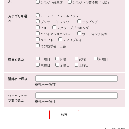
ぶ
シモジマ岐阜店
シモジマ心斎橋店（大阪）
アーティフィシャルフラワー
カテゴリを選
ぶ
プリザーブドフラワー
ラッピング
POP
スクラップブッキング
ハワイアンリボンレイ
ウェディング関連
クラフト
ディスプレイ
その他手芸・工芸
日曜日
月曜日
火曜日
水曜日
曜日を選ぶ
木曜日
金曜日
土曜日
講師名で選ぶ
※部分一致可
ワークショッ
プ名で選ぶ
※部分一致可