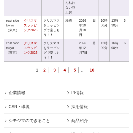
ん枯れ
ない花
工房
east side
クリスマ
クリスマス
杉崎
2026
日
10時
13時
3
tokyo
スラッピ
をラッピン
年10
30分
30分
（東京）
ング2026
グで楽しも
月18
う！！
日
east side
クリスマ
クリスマス
2026
月
13時
16時
6
tokyo
スラッピ
をラッピン
年12
00分
00分
（東京）
ング2026
グで楽しも
月7日
う！！
1
2
3
4
5
...
10
企業情報
IR情報
CSR・環境
採用情報
シモジマのできること
商品紹介