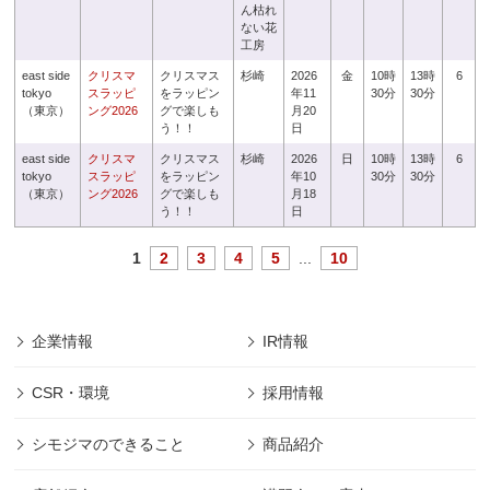
ん枯れ
ない花
工房
east side
クリスマ
クリスマス
杉崎
2026
金
10時
13時
6
tokyo
スラッピ
をラッピン
年11
30分
30分
（東京）
ング2026
グで楽しも
月20
う！！
日
east side
クリスマ
クリスマス
杉崎
2026
日
10時
13時
6
tokyo
スラッピ
をラッピン
年10
30分
30分
（東京）
ング2026
グで楽しも
月18
う！！
日
1
2
3
4
5
...
10
企業情報
IR情報
CSR・環境
採用情報
シモジマのできること
商品紹介