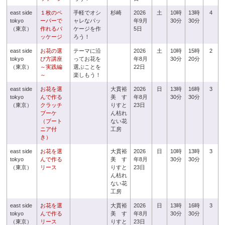
east side
１枚のペ
手軽でオシ
杉崎
2026
土
10時
13時
4
tokyo
ーパーで
ャレなパッ
年9月
30分
30分
（東京）
作れるパ
ケージを作
5日
ッケージ
ろう！
east side
お花の選
テーマに沿
2026
土
10時
15時
2
tokyo
び方講座
ってお花を
年8月
30分
20分
（東京）
～実践編
選ぶことを
22日
～
楽しもう！
east side
お花を選
大貫裕
2026
日
13時
16時
3
tokyo
んで作る
美 す
年8月
30分
30分
（東京）
クラッチ
りすと
23日
ブーケ
ん枯れ
（ブート
ない花
ニア付
工房
き）
east side
お花を選
大貫裕
2026
日
10時
13時
3
tokyo
んで作る
美 す
年8月
30分
30分
（東京）
リース
りすと
23日
ん枯れ
ない花
工房
east side
お花を選
大貫裕
2026
日
13時
16時
3
tokyo
んで作る
美 す
年8月
30分
30分
（東京）
リース
りすと
23日