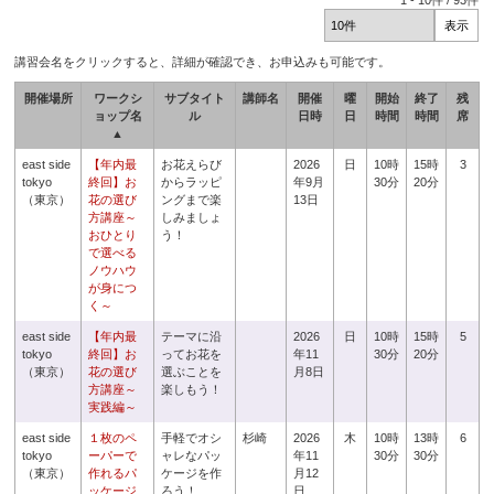
1
-
10
件 /
93
件
講習会名をクリックすると、詳細が確認でき、お申込みも可能です。
開催場所
ワークシ
サブタイト
講師名
開催
曜
開始
終了
残
ョップ名
ル
日時
日
時間
時間
席
▲
east side
【年内最
お花えらび
2026
日
10時
15時
3
tokyo
終回】お
からラッピ
年9月
30分
20分
（東京）
花の選び
ングまで楽
13日
方講座～
しみましょ
おひとり
う！
で選べる
ノウハウ
が身につ
く～
east side
【年内最
テーマに沿
2026
日
10時
15時
5
tokyo
終回】お
ってお花を
年11
30分
20分
（東京）
花の選び
選ぶことを
月8日
方講座～
楽しもう！
実践編～
east side
１枚のペ
手軽でオシ
杉崎
2026
木
10時
13時
6
tokyo
ーパーで
ャレなパッ
年11
30分
30分
（東京）
作れるパ
ケージを作
月12
ッケージ
ろう！
日