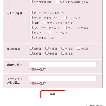
ぶ
シモジマ岐阜店
シモジマ心斎橋店（大阪）
アーティフィシャルフラワー
カテゴリを選
ぶ
プリザーブドフラワー
ラッピング
POP
スクラップブッキング
ハワイアンリボンレイ
ウェディング関連
クラフト
ディスプレイ
その他手芸・工芸
日曜日
月曜日
火曜日
水曜日
曜日を選ぶ
木曜日
金曜日
土曜日
講師名で選ぶ
※部分一致可
ワークショッ
プ名で選ぶ
※部分一致可