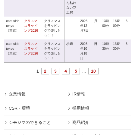
ん枯れ
ない花
工房
east side
クリスマ
クリスマス
2026
月
13時
16時
6
tokyo
スラッピ
をラッピン
年12
00分
00分
（東京）
ング2026
グで楽しも
月7日
う！！
east side
クリスマ
クリスマス
杉崎
2026
日
10時
13時
6
tokyo
スラッピ
をラッピン
年10
30分
30分
（東京）
ング2026
グで楽しも
月18
う！！
日
1
2
3
4
5
...
10
企業情報
IR情報
CSR・環境
採用情報
シモジマのできること
商品紹介