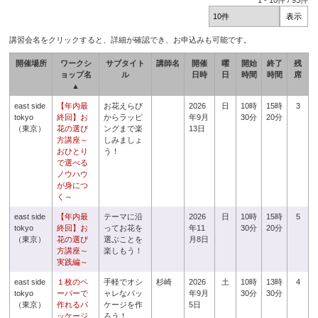
1
-
10
件 /
93
件
講習会名をクリックすると、詳細が確認でき、お申込みも可能です。
開催場所
ワークシ
サブタイト
講師名
開催
曜
開始
終了
残
ョップ名
ル
日時
日
時間
時間
席
▲
east side
【年内最
お花えらび
2026
日
10時
15時
3
tokyo
終回】お
からラッピ
年9月
30分
20分
（東京）
花の選び
ングまで楽
13日
方講座～
しみましょ
おひとり
う！
で選べる
ノウハウ
が身につ
く～
east side
【年内最
テーマに沿
2026
日
10時
15時
5
tokyo
終回】お
ってお花を
年11
30分
20分
（東京）
花の選び
選ぶことを
月8日
方講座～
楽しもう！
実践編～
east side
１枚のペ
手軽でオシ
杉崎
2026
土
10時
13時
4
tokyo
ーパーで
ャレなパッ
年9月
30分
30分
（東京）
作れるパ
ケージを作
5日
ッケージ
ろう！