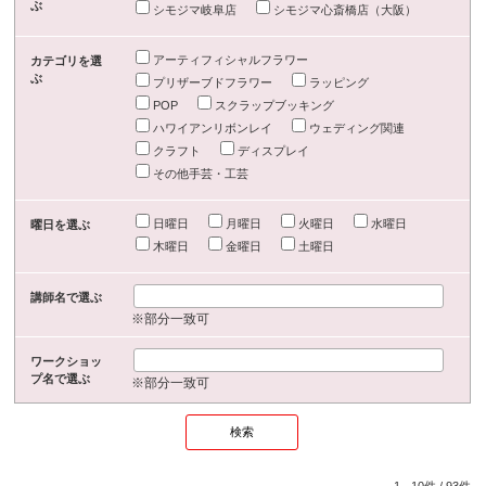
ぶ
シモジマ岐阜店
シモジマ心斎橋店（大阪）
アーティフィシャルフラワー
カテゴリを選
ぶ
プリザーブドフラワー
ラッピング
POP
スクラップブッキング
ハワイアンリボンレイ
ウェディング関連
クラフト
ディスプレイ
その他手芸・工芸
日曜日
月曜日
火曜日
水曜日
曜日を選ぶ
木曜日
金曜日
土曜日
講師名で選ぶ
※部分一致可
ワークショッ
プ名で選ぶ
※部分一致可