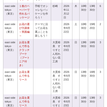
east side
１枚のペ
手軽でオシ
杉崎
2026
木
10時
13時
6
tokyo
ーパーで
ャレなパッ
年11
30分
30分
（東京）
作れるパ
ケージを作
月12
ッケージ
ろう！
日
east side
お花の選
テーマに沿
2026
土
10時
15時
2
tokyo
び方講座
ってお花を
年8月
30分
20分
（東京）
～実践編
選ぶことを
22日
～
楽しもう！
east side
お花を選
大貫裕
2026
日
13時
16時
3
tokyo
んで作る
美 す
年8月
30分
30分
（東京）
クラッチ
りすと
23日
ブーケ
ん枯れ
（ブート
ない花
ニア付
工房
き）
east side
お花を選
大貫裕
2026
日
13時
16時
3
tokyo
んで作る
美 す
年8月
30分
30分
（東京）
リース
りすと
23日
ん枯れ
ない花
工房
east side
お花を選
大貫裕
2026
日
10時
13時
3
tokyo
んで作る
美 す
年8月
30分
30分
（東京）
リース
りすと
23日