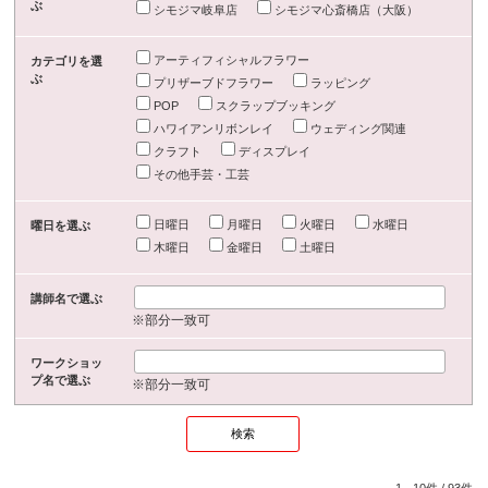
ぶ
シモジマ岐阜店
シモジマ心斎橋店（大阪）
アーティフィシャルフラワー
カテゴリを選
ぶ
プリザーブドフラワー
ラッピング
POP
スクラップブッキング
ハワイアンリボンレイ
ウェディング関連
クラフト
ディスプレイ
その他手芸・工芸
日曜日
月曜日
火曜日
水曜日
曜日を選ぶ
木曜日
金曜日
土曜日
講師名で選ぶ
※部分一致可
ワークショッ
プ名で選ぶ
※部分一致可