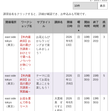
1
-
10
件 /
93
件
講習会名をクリックすると、詳細が確認でき、お申込みも可能です。
開催場所
ワークシ
サブタイト
講師名
開催
曜
開始
終了
残
ョップ名
ル
日時
日
時間
時間
席
▲
east side
【年内最
お花えらび
2026
日
10時
15時
3
tokyo
終回】お
からラッピ
年9月
30分
20分
（東京）
花の選び
ングまで楽
13日
方講座～
しみましょ
おひとり
う！
で選べる
ノウハウ
が身につ
く～
east side
【年内最
テーマに沿
2026
日
10時
15時
5
tokyo
終回】お
ってお花を
年11
30分
20分
（東京）
花の選び
選ぶことを
月8日
方講座～
楽しもう！
実践編～
east side
お花を選
大貫裕
2026
日
10時
13時
3
tokyo
んで作る
美 す
年8月
30分
30分
（東京）
リース
りすと
23日
ん枯れ