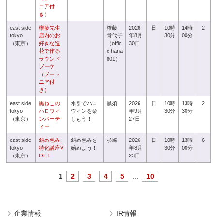
ニア付
き）
east side
権藤先生
権藤
2026
日
10時
14時
2
tokyo
店内のお
貴代子
年8月
30分
00分
（東京）
好きな造
（offic
30日
花で作る
e hana
ラウンド
801）
ブーケ
（ブート
ニア付
き）
east side
黒ねこの
水引でハロ
黒須
2026
日
10時
13時
2
tokyo
ハロウィ
ウィンを楽
年9月
30分
30分
（東京）
ンパーテ
しもう！
27日
ィー
east side
斜め包み
斜め包みを
杉崎
2026
日
10時
13時
6
tokyo
特化講座V
始めよう！
年8月
30分
00分
（東京）
OL.1
23日
1
2
3
4
5
...
10
企業情報
IR情報