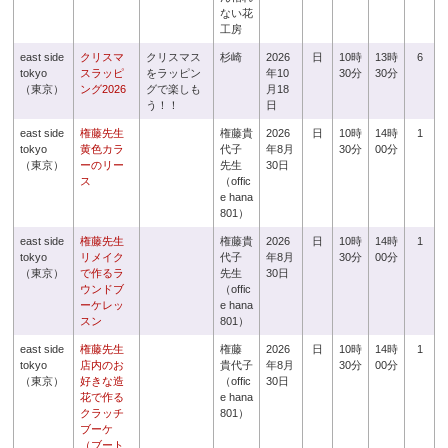
ない花
工房
east side
クリスマ
クリスマス
杉崎
2026
日
10時
13時
6
tokyo
スラッピ
をラッピン
年10
30分
30分
（東京）
ング2026
グで楽しも
月18
う！！
日
east side
権藤先生
権藤貴
2026
日
10時
14時
1
tokyo
黄色カラ
代子
年8月
30分
00分
（東京）
ーのリー
先生
30日
ス
（offic
e hana
801）
east side
権藤先生
権藤貴
2026
日
10時
14時
1
tokyo
リメイク
代子
年8月
30分
00分
（東京）
で作るラ
先生
30日
ウンドブ
（offic
ーケレッ
e hana
スン
801）
east side
権藤先生
権藤
2026
日
10時
14時
1
tokyo
店内のお
貴代子
年8月
30分
00分
（東京）
好きな造
（offic
30日
花で作る
e hana
クラッチ
801）
ブーケ
（ブート