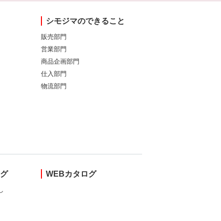
シモジマのできること
販売部門
営業部門
商品企画部門
仕入部門
物流部門
ング
WEBカタログ
し