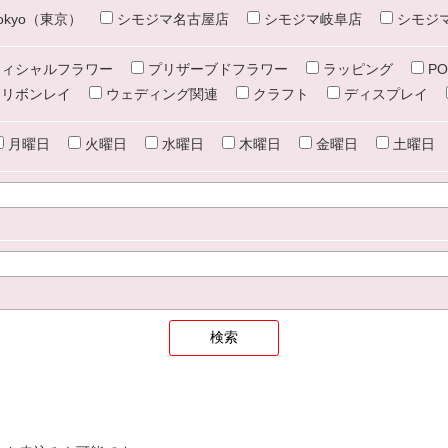
e tokyo（東京）
シモジマ名古屋店
シモジマ岐阜店
シモジ
ィシャルフラワー
プリザーブドフラワー
ラッピング
PO
リボンレイ
ウェディング関連
クラフト
ディスプレイ
月曜日
火曜日
水曜日
木曜日
金曜日
土曜日