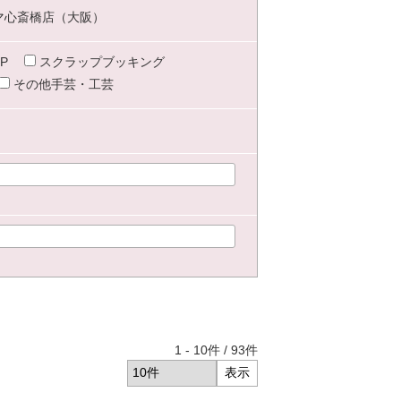
マ心斎橋店（大阪）
P
スクラップブッキング
その他手芸・工芸
1
-
10
件 /
93
件