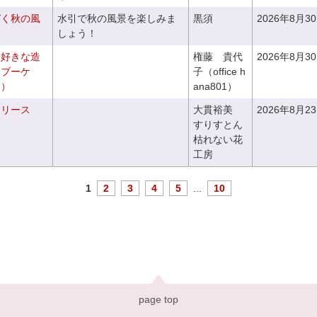
づく秋の風
水引で秋の風景を楽しみま
黒須
2026年8月3
しょう！
お好きな造
権藤 貴代
2026年8月3
ドブーケ
子（office h
き）
ana801）
るリース
大貫裕美
2026年8月2
すりすとん
枯れない花
工房
1
2
3
4
5
...
10
page top