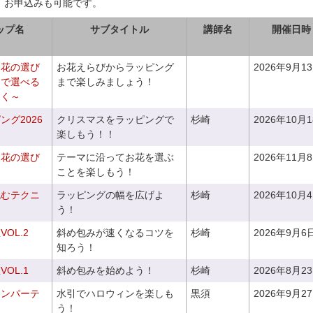
、お申込みも可能です。
ップ名
サブタイトル
講師名
開催日時
お花の選び
お花えらびからラッピング
2026年9月1
りで選べる
まで楽しみましょう！
つく～
グ2026
クリスマスをラッピングで
杉崎
2026年10月
楽しもう！！
お花の選び
テーマに沿ってお花を選ぶ
2026年11月
～
ことを楽しもう！
包むテクニ
ラッピングの幅を広げよ
杉崎
2026年10月
う！
OL.2
斜め包みが速くなるコツを
杉崎
2026年9月6
知ろう！
OL.1
斜め包みを始めよう！
杉崎
2026年8月2
ィンパーテ
水引でハロウィンを楽しも
黒須
2026年9月2
う！