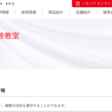
シモジマ オンライ
SH
中文
IR情報
採用情報
商品紹介
店舗紹介
講習
験教室
情報
い。複数の項目を選択することができます。