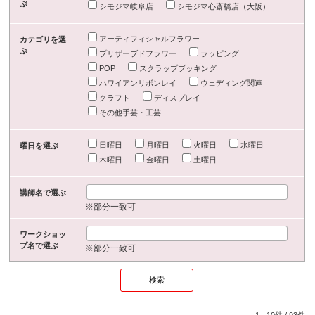
ぶ
シモジマ岐阜店
シモジマ心斎橋店（大阪）
アーティフィシャルフラワー
カテゴリを選
ぶ
プリザーブドフラワー
ラッピング
POP
スクラップブッキング
ハワイアンリボンレイ
ウェディング関連
クラフト
ディスプレイ
その他手芸・工芸
日曜日
月曜日
火曜日
水曜日
曜日を選ぶ
木曜日
金曜日
土曜日
講師名で選ぶ
※部分一致可
ワークショッ
プ名で選ぶ
※部分一致可