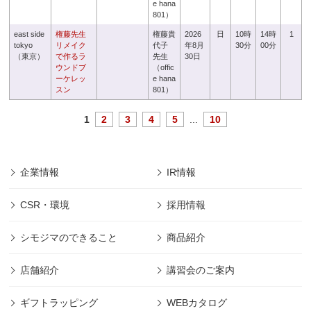
e hana
801）
east side
権藤先生
権藤貴
2026
日
10時
14時
1
tokyo
リメイク
代子
年8月
30分
00分
（東京）
で作るラ
先生
30日
ウンドブ
（offic
ーケレッ
e hana
スン
801）
1
2
3
4
5
...
10
企業情報
IR情報
CSR・環境
採用情報
シモジマのできること
商品紹介
店舗紹介
講習会のご案内
ギフトラッピング
WEBカタログ