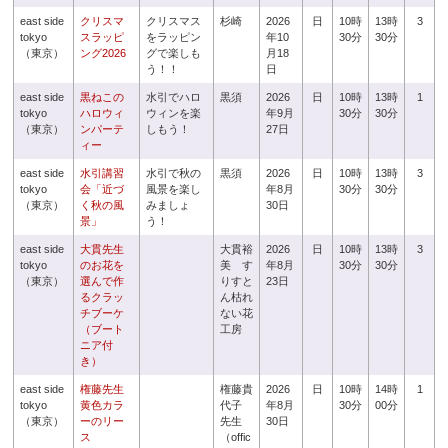
east side
クリスマ
クリスマス
杉崎
2026
日
10時
13時
3
tokyo
スラッピ
をラッピン
年10
30分
30分
（東京）
ング2026
グで楽しも
月18
う！！
日
east side
黒ねこの
水引でハロ
黒須
2026
日
10時
13時
1
tokyo
ハロウィ
ウィンを楽
年9月
30分
30分
（東京）
ンパーテ
しもう！
27日
ィー
east side
水引講習
水引で秋の
黒須
2026
日
10時
13時
3
tokyo
会「近づ
風景を楽し
年8月
30分
30分
（東京）
く秋の風
みましょ
30日
景」
う！
east side
大貫先生
大貫裕
2026
日
10時
13時
3
tokyo
のお花を
美 す
年8月
30分
30分
（東京）
選んで作
りすと
23日
るクラッ
ん枯れ
チブーケ
ない花
（ブート
工房
ニア付
き）
east side
権藤先生
権藤貴
2026
日
10時
14時
1
tokyo
黄色カラ
代子
年8月
30分
00分
（東京）
ーのリー
先生
30日
ス
（offic