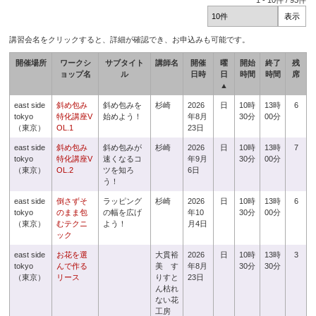
1
-
10
件 /
93
件
講習会名をクリックすると、詳細が確認でき、お申込みも可能です。
開催場所
ワークシ
サブタイト
講師名
開催
曜
開始
終了
残
ョップ名
ル
日時
日
時間
時間
席
▲
east side
斜め包み
斜め包みを
杉崎
2026
日
10時
13時
6
tokyo
特化講座V
始めよう！
年8月
30分
00分
（東京）
OL.1
23日
east side
斜め包み
斜め包みが
杉崎
2026
日
10時
13時
7
tokyo
特化講座V
速くなるコ
年9月
30分
00分
（東京）
OL.2
ツを知ろ
6日
う！
east side
倒さずそ
ラッピング
杉崎
2026
日
10時
13時
6
tokyo
のまま包
の幅を広げ
年10
30分
00分
（東京）
むテクニ
よう！
月4日
ック
east side
お花を選
大貫裕
2026
日
10時
13時
3
tokyo
んで作る
美 す
年8月
30分
30分
（東京）
リース
りすと
23日
ん枯れ
ない花
工房