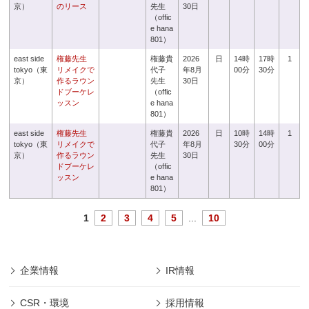
京）
のリース
先生
30日
（offic
e hana
801）
east side
権藤先生
権藤貴
2026
日
14時
17時
1
tokyo（東
リメイクで
代子
年8月
00分
30分
京）
作るラウン
先生
30日
ドブーケレ
（offic
ッスン
e hana
801）
east side
権藤先生
権藤貴
2026
日
10時
14時
1
tokyo（東
リメイクで
代子
年8月
30分
00分
京）
作るラウン
先生
30日
ドブーケレ
（offic
ッスン
e hana
801）
1
2
3
4
5
...
10
企業情報
IR情報
CSR・環境
採用情報