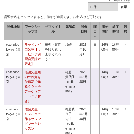
1
-
10
件 /
93
件
講習会名をクリックすると、詳細が確認でき、お申込みも可能です。
開催場所
ワークショ
サブタイト
講師名
開催
曜
開始
終了
残
ップ名
ル
日時
日
時間
時間
席
▲
east side
ラッピング
練習・質問
杉崎
2026
日
14時
16時
4
tokyo（東
自習室【ラ
を繰り返し
年10
00分
00分
京）
ッピング講
上手くなろ
月4日
習会受講者
う！
限定】
east side
権藤先生店
権藤
2026
日
14時
17時
1
tokyo（東
内のお好き
貴代子
年8月
00分
30分
京）
な造花で作
（offic
30日
るクラッチ
e hana
ブーケ（ブ
801）
ートニア付
き）
east side
権藤先生
権藤貴
2026
日
14時
17時
1
tokyo（東
リメイクで
代子
年8月
00分
30分
京）
作るラウン
先生
30日
ドブーケレ
（offic
ッスン
e hana
801）