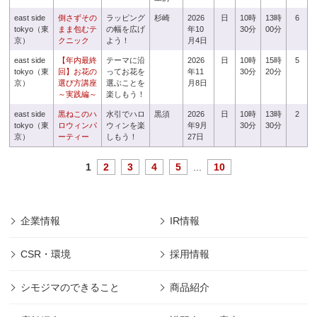
east side
倒さずその
ラッピング
杉崎
2026
日
10時
13時
6
tokyo（東
まま包むテ
の幅を広げ
年10
30分
00分
京）
クニック
よう！
月4日
east side
【年内最終
テーマに沿
2026
日
10時
15時
5
tokyo（東
回】お花の
ってお花を
年11
30分
20分
京）
選び方講座
選ぶことを
月8日
～実践編～
楽しもう！
east side
黒ねこのハ
水引でハロ
黒須
2026
日
10時
13時
2
tokyo（東
ロウィンパ
ウィンを楽
年9月
30分
30分
京）
ーティー
しもう！
27日
1
2
3
4
5
...
10
企業情報
IR情報
CSR・環境
採用情報
シモジマのできること
商品紹介