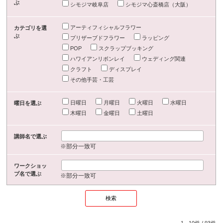
ぶ
シモジマ岐阜店
シモジマ心斎橋店（大阪）
アーティフィシャルフラワー
カテゴリを選
ぶ
プリザーブドフラワー
ラッピング
POP
スクラップブッキング
ハワイアンリボンレイ
ウェディング関連
クラフト
ディスプレイ
その他手芸・工芸
日曜日
月曜日
火曜日
水曜日
曜日を選ぶ
木曜日
金曜日
土曜日
講師名で選ぶ
※部分一致可
ワークショッ
プ名で選ぶ
※部分一致可