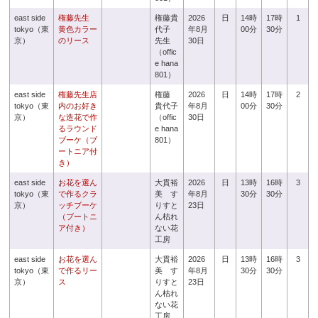
east side
権藤先生
権藤貴
2026
日
14時
17時
1
tokyo（東
黄色カラー
代子
年8月
00分
30分
京）
のリース
先生
30日
（offic
e hana
801）
east side
権藤先生店
権藤
2026
日
14時
17時
2
tokyo（東
内のお好き
貴代子
年8月
00分
30分
京）
な造花で作
（offic
30日
るラウンド
e hana
ブーケ（ブ
801）
ートニア付
き）
east side
お花を選ん
大貫裕
2026
日
13時
16時
3
tokyo（東
で作るクラ
美 す
年8月
30分
30分
京）
ッチブーケ
りすと
23日
（ブートニ
ん枯れ
ア付き）
ない花
工房
east side
お花を選ん
大貫裕
2026
日
13時
16時
3
tokyo（東
で作るリー
美 す
年8月
30分
30分
京）
ス
りすと
23日
ん枯れ
ない花
工房