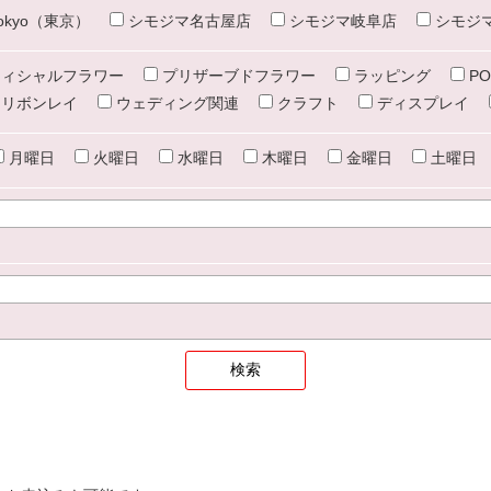
e tokyo（東京）
シモジマ名古屋店
シモジマ岐阜店
シモジ
ィシャルフラワー
プリザーブドフラワー
ラッピング
PO
リボンレイ
ウェディング関連
クラフト
ディスプレイ
月曜日
火曜日
水曜日
木曜日
金曜日
土曜日