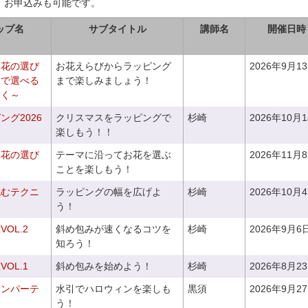
、お申込みも可能です。
ップ名
サブタイトル
講師名
開催日時
お花の選び
お花えらびからラッピング
2026年9月1
りで選べる
まで楽しみましょう！
つく～
グ2026
クリスマスをラッピングで
杉崎
2026年10月
楽しもう！！
お花の選び
テーマに沿ってお花を選ぶ
2026年11月
～
ことを楽しもう！
包むテクニ
ラッピングの幅を広げよ
杉崎
2026年10月
う！
OL.2
斜め包みが速くなるコツを
杉崎
2026年9月6
知ろう！
OL.1
斜め包みを始めよう！
杉崎
2026年8月2
ィンパーテ
水引でハロウィンを楽しも
黒須
2026年9月2
う！