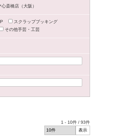
マ心斎橋店（大阪）
P
スクラップブッキング
その他手芸・工芸
1
-
10
件 /
93
件