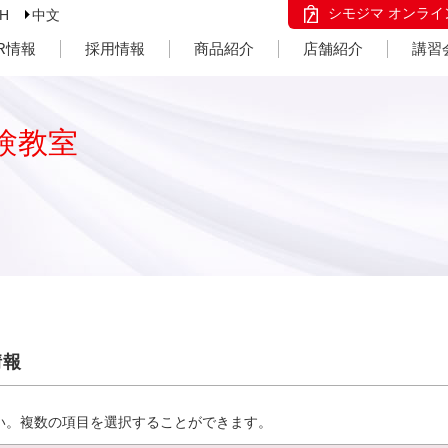
シモジマ オンライ
SH
中文
IR情報
採用情報
商品紹介
店舗紹介
講習
験教室
情報
い。複数の項目を選択することができます。