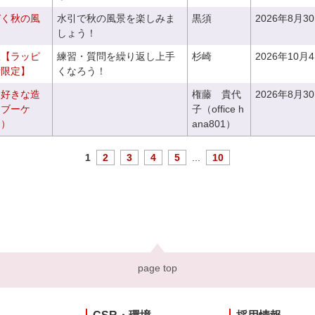
づく秋の風
水引で秋の風景を楽しみま
黒須
2026年8月3
しょう！
室【ラッピ
練習・質問を繰り返し上手
杉崎
2026年10月
者限定】
くなろう！
お好きな造
権藤 貴代
2026年8月3
チブーケ
子（office h
き）
ana801）
1
2
3
4
5
...
10
page top