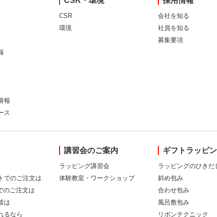
CSR・環境
採用情報
CSR
会社を知る
環境
社員を知る
募集要項
報
情報
ース
講習会のご案内
ギフトラッピ
ラッピング講習会
ラッピングのひきだ
トでのご注文は
体験教室・ワークショップ
斜め包み
Xでのご注文は
合わせ包み
談は
風呂敷包み
れるなら
リボンテクニック