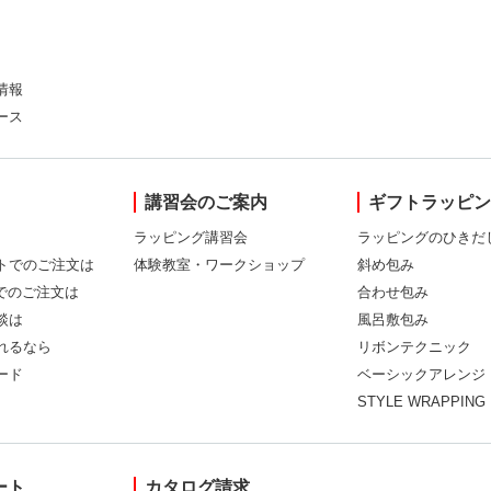
情報
ース
講習会のご案内
ギフトラッピ
ラッピング講習会
ラッピングのひきだ
トでのご注文は
体験教室・ワークショップ
斜め包み
Xでのご注文は
合わせ包み
談は
風呂敷包み
れるなら
リボンテクニック
ード
ベーシックアレンジ
STYLE WRAPPING
ート
カタログ請求