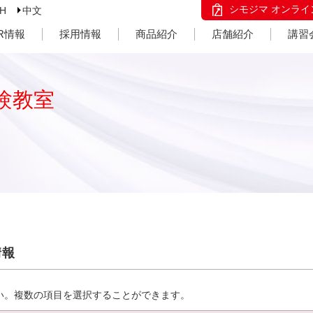
シモジマ オンライ
SH
中文
IR情報
採用情報
商品紹介
店舗紹介
講習
験教室
情報
い。複数の項目を選択することができます。