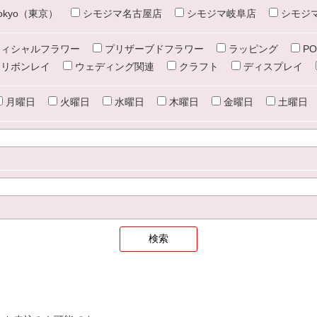
e tokyo（東京）
シモジマ名古屋店
シモジマ岐阜店
シモジ
ィシャルフラワー
プリザーブドフラワー
ラッピング
PO
リボンレイ
ウェディング関連
クラフト
ディスプレイ
月曜日
火曜日
水曜日
木曜日
金曜日
土曜日