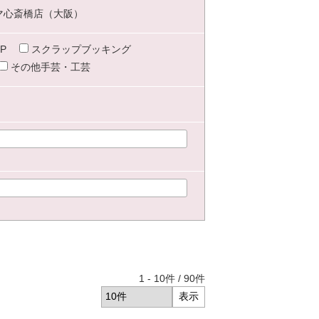
マ心斎橋店（大阪）
P
スクラップブッキング
その他手芸・工芸
1
-
10
件 /
90
件