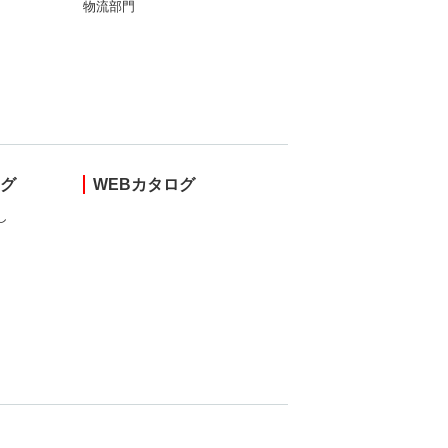
物流部門
ング
WEBカタログ
し